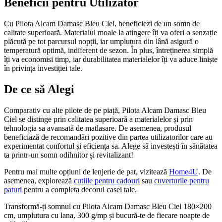
Beneficii pentru Utilizator
Cu Pilota Alcam Damasc Bleu Ciel, beneficiezi de un somn de
calitate superioară. Materialul moale la atingere îți va oferi o senzație
plăcută pe tot parcursul nopții, iar umplutura din lână asigură o
temperatură optimă, indiferent de sezon. În plus, întreținerea simplă
îți va economisi timp, iar durabilitatea materialelor îți va aduce liniște
în privința investiției tale.
De ce să Alegi
Comparativ cu alte pilote de pe piață, Pilota Alcam Damasc Bleu
Ciel se distinge prin calitatea superioară a materialelor și prin
tehnologia sa avansată de matlasare. De asemenea, produsul
beneficiază de recomandări pozitive din partea utilizatorilor care au
experimentat confortul și eficiența sa. Alege să investești în sănătatea
ta printr-un somn odihnitor și revitalizant!
Pentru mai multe opțiuni de lenjerie de pat, vizitează
Home4U
. De
asemenea, explorează
cutiile pentru cadouri
sau
cuverturile pentru
paturi
pentru a completa decorul casei tale.
Transformă-ți somnul cu Pilota Alcam Damasc Bleu Ciel 180×200
cm, umplutura cu lana, 300 g/mp și bucură-te de fiecare noapte de