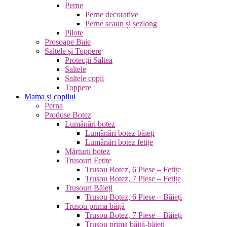
Perne
Perne decorative
Perne scaun și șezlong
Pilote
Prosoape Baie
Saltele și Toppere
Protecții Saltea
Saltele
Saltele copii
Toppere
Mama și copilul
Perna
Produse Botez
Lumânări botez
Lumânări botez băieți
Lumânări botez fetițe
Mărturii botez
Trusouri Fetițe
Trusou Botez, 6 Piese – Fetițe
Trusou Botez, 7 Piese – Fetițe
Trusouri Băieți
Trusou Botez, 6 Piese – Băieți
Trusou prima băiță
Trusou Botez, 7 Piese – Băieți
Trusou prima băiță-băieți