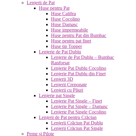
Lenjerii de Pat
Huse pentru Pat
Huse Catifea
Huse Cocolino
Huse Damasc
Huse impermeabile
Huse pentru Pat din Bumbac
Huse pentru pat finet
Huse tip Topper
Lenjerie de Pat Dublu
Lenjerie de Pat Dublu – Bumbac
Ranforsat
Lenjerie Pat Dublu Cocolino
Lenjerie Pat Dublu din Finet
Lenjerii 3D
Lenjerii Creponate
Lenjerii cu Pliuri
Lenjerie pat Single
Lenjerie Pat Single – Finet
Lenjerie Pat Single – Damasc
Lenjerie Pat Single Cocolino
Lenjerii de Pat pentru Crăciun
Lenjerii Crăciun Pat Dublu
Lenjerii Crăciun Pat Single
Perne și Pilote