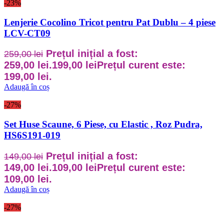
-23%
Lenjerie Cocolino Tricot pentru Pat Dublu – 4 piese
LCV-CT09
Prețul inițial a fost:
259,00
lei
259,00 lei.
199,00
lei
Prețul curent este:
199,00 lei.
Adaugă în coș
-27%
Set Huse Scaune, 6 Piese, cu Elastic , Roz Pudra,
HS6S191-019
Prețul inițial a fost:
149,00
lei
149,00 lei.
109,00
lei
Prețul curent este:
109,00 lei.
Adaugă în coș
-27%