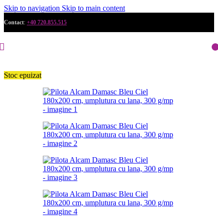
Skip to navigation
Skip to main content
Contact
:
+40 720.855.515
Stoc epuizat