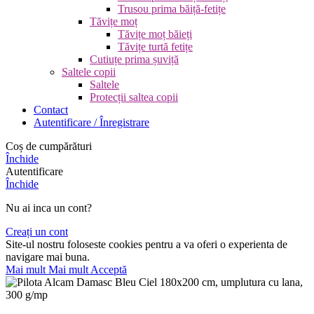
Trusou prima băiță-fetițe
Tăvițe moț
Tăvițe moț băieți
Tăvițe turtă fetițe
Cutiuțe prima șuviță
Saltele copii
Saltele
Protecții saltea copii
Contact
Autentificare / Înregistrare
Coș de cumpărături
Închide
Autentificare
Închide
Nu ai inca un cont?
Creați un cont
Site-ul nostru foloseste cookies pentru a va oferi o experienta de
navigare mai buna.
Mai mult
Mai mult
Acceptă