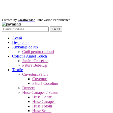
Created by
- Innovation Performance
Creative Side
Caută
Acasă
Despre noi
Ambalaje de lux
Cutii pentru cadouri
Colecția Angel Touch
Jucării Croșetate
Pătură Bebeluși
Textile
Cuverturi/Pături
Cuverturi
Pătură Cocolino
Draperii
Huse Canapea / Scaun
Huse Coltar
Huse Canapea
Huse Fotolii
Huse Scaun