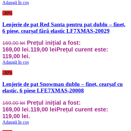
Adaugă în coș
-30%
Lenjerie de pat Red Santa pentru pat dublu – finet,
6 piese, cearșaf fără elastic LF7XMAS-20029
Prețul inițial a fost:
169,00
lei
169,00 lei.
119,00
lei
Prețul curent este:
119,00 lei.
Adaugă în coș
-30%
Lenjerie de pat Snowman dublu – finet, cearșaf cu
elastic, 6 piese LFE7XMAS-20008
Prețul inițial a fost:
169,00
lei
169,00 lei.
119,00
lei
Prețul curent este:
119,00 lei.
Adaugă în coș