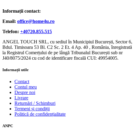
Informații contact:
Email:
office@home4u.ro
Telefon:
+40720.855.515
ANGEL TOUCH SRL, cu sediul în Municipiul București, Sector 6,
Bdul. Timisoara 53 Bl. C2 Sc. 2 Et. 4 Ap. 40 , România, înregistrată
la Registrul Comerțului de pe lângă Tribunalul București sub nr
J40/8075/2024 cu cod de identificare fiscală CUI: 49954005.
Informații utile
Contact
Contul meu
Despre noi
Livrare
Returnări / Schimburi
Termeni și condiții
Politică de confidențialitate
ANPC