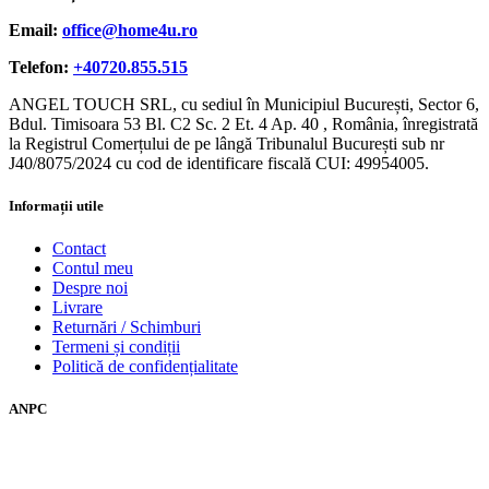
Email:
office@home4u.ro
Telefon:
+40720.855.515
ANGEL TOUCH SRL, cu sediul în Municipiul București, Sector 6,
Bdul. Timisoara 53 Bl. C2 Sc. 2 Et. 4 Ap. 40 , România, înregistrată
la Registrul Comerțului de pe lângă Tribunalul București sub nr
J40/8075/2024 cu cod de identificare fiscală CUI: 49954005.
Informații utile
Contact
Contul meu
Despre noi
Livrare
Returnări / Schimburi
Termeni și condiții
Politică de confidențialitate
ANPC