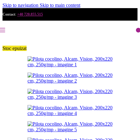
Skip to navigation
Skip to main content
Contact
:
+40 720.855.515
Stoc epuizat