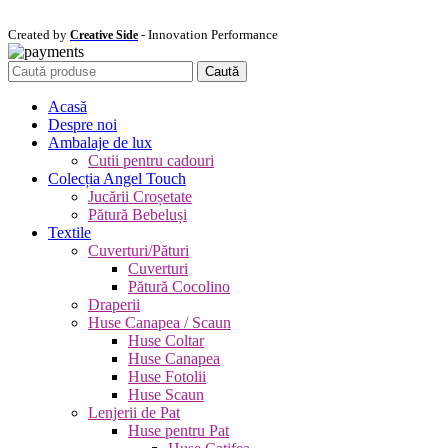
Created by
- Innovation Performance
Creative Side
Caută
Acasă
Despre noi
Ambalaje de lux
Cutii pentru cadouri
Colecția Angel Touch
Jucării Croșetate
Pătură Bebeluși
Textile
Cuverturi/Pături
Cuverturi
Pătură Cocolino
Draperii
Huse Canapea / Scaun
Huse Coltar
Huse Canapea
Huse Fotolii
Huse Scaun
Lenjerii de Pat
Huse pentru Pat