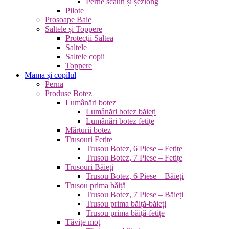
Perne scaun și șezlong
Pilote
Prosoape Baie
Saltele și Toppere
Protecții Saltea
Saltele
Saltele copii
Toppere
Mama și copilul
Perna
Produse Botez
Lumânări botez
Lumânări botez băieți
Lumânări botez fetițe
Mărturii botez
Trusouri Fetițe
Trusou Botez, 6 Piese – Fetițe
Trusou Botez, 7 Piese – Fetițe
Trusouri Băieți
Trusou Botez, 6 Piese – Băieți
Trusou prima băiță
Trusou Botez, 7 Piese – Băieți
Trusou prima băiță-băieți
Trusou prima băiță-fetițe
Tăvițe moț