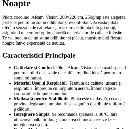
Noapte
Pilota cocolino, Alcam, Vision, 200×220 cm, 250g/mp este alegerea
perfectă pentru un somn odihnitor și reconfortant. Aceasta pilota
oferă o senzație de catifelare și relaxare pe durata întregii nopți,
asigurând un confort optim datorită materialelor de calitate folosite.
Te vei bucura de un somn odihnitor și plăcut, transformând fiecare
noapte într-o experiență de neuitat.
Caracteristici Principale
Catifelare și Confort
: Pilota Alcam Vision este creată special
pentru a oferi o senzație de catifelare, fiind ideală pentru un
somn odihnitor.
Material Usor și Respirabil
: Tesătura de calitate, ușoară și
respirabilă, împreună cu umplutura aerată, îmbunătățește
confortul pe timpul somnului.
Matlasată pentru Stabilitate
: Pilota este matlasată, ceea ce
previne deplasarea umpluturii și asigură o distribuție uniformă
a căldurii.
Întreținere Simplă
: Se recomandă spălarea la 30°C, fără
utilizarea înălbitorului, și curățarea chimică, ceea ce face
întreținerea ușoară.