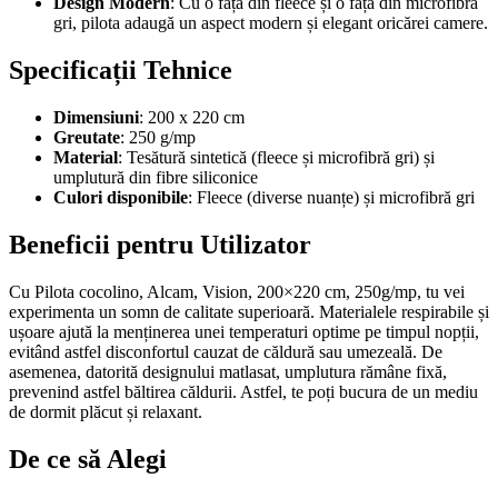
Design Modern
: Cu o față din fleece și o față din microfibră
gri, pilota adaugă un aspect modern și elegant oricărei camere.
Specificații Tehnice
Dimensiuni
: 200 x 220 cm
Greutate
: 250 g/mp
Material
: Tesătură sintetică (fleece și microfibră gri) și
umplutură din fibre siliconice
Culori disponibile
: Fleece (diverse nuanțe) și microfibră gri
Beneficii pentru Utilizator
Cu Pilota cocolino, Alcam, Vision, 200×220 cm, 250g/mp, tu vei
experimenta un somn de calitate superioară. Materialele respirabile și
ușoare ajută la menținerea unei temperaturi optime pe timpul nopții,
evitând astfel disconfortul cauzat de căldură sau umezeală. De
asemenea, datorită designului matlasat, umplutura rămâne fixă,
prevenind astfel băltirea căldurii. Astfel, te poți bucura de un mediu
de dormit plăcut și relaxant.
De ce să Alegi