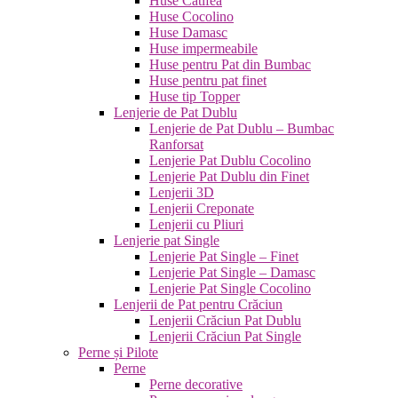
Huse Catifea
Huse Cocolino
Huse Damasc
Huse impermeabile
Huse pentru Pat din Bumbac
Huse pentru pat finet
Huse tip Topper
Lenjerie de Pat Dublu
Lenjerie de Pat Dublu – Bumbac
Ranforsat
Lenjerie Pat Dublu Cocolino
Lenjerie Pat Dublu din Finet
Lenjerii 3D
Lenjerii Creponate
Lenjerii cu Pliuri
Lenjerie pat Single
Lenjerie Pat Single – Finet
Lenjerie Pat Single – Damasc
Lenjerie Pat Single Cocolino
Lenjerii de Pat pentru Crăciun
Lenjerii Crăciun Pat Dublu
Lenjerii Crăciun Pat Single
Perne și Pilote
Perne
Perne decorative