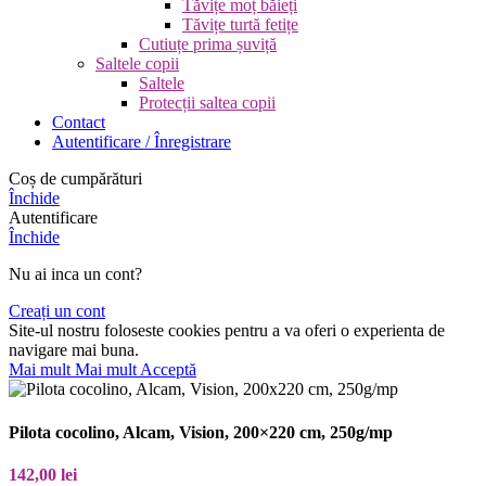
Tăvițe moț băieți
Tăvițe turtă fetițe
Cutiuțe prima șuviță
Saltele copii
Saltele
Protecții saltea copii
Contact
Autentificare / Înregistrare
Coș de cumpărături
Închide
Autentificare
Închide
Nu ai inca un cont?
Creați un cont
Site-ul nostru foloseste cookies pentru a va oferi o experienta de
navigare mai buna.
Mai mult
Mai mult
Acceptă
Pilota cocolino, Alcam, Vision, 200×220 cm, 250g/mp
142,00
lei