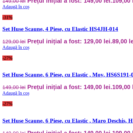
Prețul inițial a fost: 149,00 lei.
109,00
149,00
lei
Adaugă în coș
-31%
Set Huse Scaune, 4 Piese, cu Elastic HS4JH-014
Prețul inițial a fost: 129,00 lei.
89,00
l
129,00
lei
Adaugă în coș
-27%
Set Huse Scaune, 6 Piese, cu Elastic , Mov, HS6S191-
Prețul inițial a fost: 149,00 lei.
109,00
149,00
lei
Adaugă în coș
-27%
Set Huse Scaune, 6 Piese, cu Elastic , Maro Deschis,
Prețul inițial a fost: 149,00 lei.
109,00