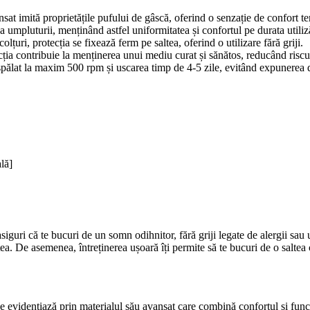
sat imită proprietățile pufului de gâscă, oferind o senzație de confort ter
a umpluturii, menținând astfel uniformitatea și confortul pe durata utiliză
olțuri, protecția se fixează ferm pe saltea, oferind o utilizare fără griji.
cția contribuie la menținerea unui mediu curat și sănătos, reducând riscur
pălat la maxim 500 rpm și uscarea timp de 4-5 zile, evitând expunerea di
ală]
guri că te bucuri de un somn odihnitor, fără griji legate de alergii sau u
tea. De asemenea, întreținerea ușoară îți permite să te bucuri de o saltea 
 evidențiază prin materialul său avansat care combină confortul și func