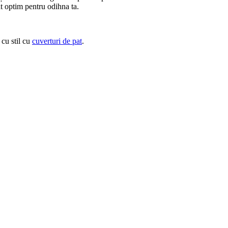
at optim pentru odihna ta.
 cu stil cu
cuverturi de pat
.