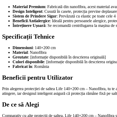
Material Premium
: Fabricată din nanofibra, acest material avan
Design Inteligent
: Cusută în casete, protecția previne deplasare
Sistem de Prindere Sigur
: Prevăzută cu elastic pe toate cele 4 c
Beneficii Antialergice
: Ideală pentru persoanele alergice, prote
Întreținere Ușoară
: Se recomandă centrifugarea la mașina de s
Specificații Tehnice
Dimensiuni
: 140×200 cm
Material
: Nanofibra
Greutate
: [informație disponibilă în descrierea originală]
Culori disponibile
: [informație disponibilă în descrierea origin
Fabricat în
: România
Beneficii pentru Utilizator
Prin alegerea protecției de saltea Life 140×200 cm – Nanofibra, tu te asi
atingere, iar designul inteligent asigură că protecția rămâne fixă pe sal
De ce să Alegi
Comparativ cu alte protecții de saltea, Life 140×200 cm – Nanofibra se