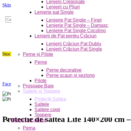
Lenjerii Creponate
Skip to navigation
Skip to main content
Lenjerii cu Pliuri
Lenjerie pat Single
Caută
Lenjerie Pat Single – Finet
Lenjerie Pat Single – Damasc
Lenjerie Pat Single Cocolino
Lenjerii de Pat pentru Crăciun
Lenjerii Crăciun Pat Dublu
Lenjerii Crăciun Pat Single
Stoc epuizat
Perne și Pilote
Perne
Perne decorative
Perne scaun și șezlong
Pilote
Faceți click pentru a mări
Prosoape Baie
Saltele și Toppere
Protecții Saltea
Saltele
Saltele copii
Toppere
Protectie de saltea Life 140×200 cm 
Mama Și Copilul
Perna