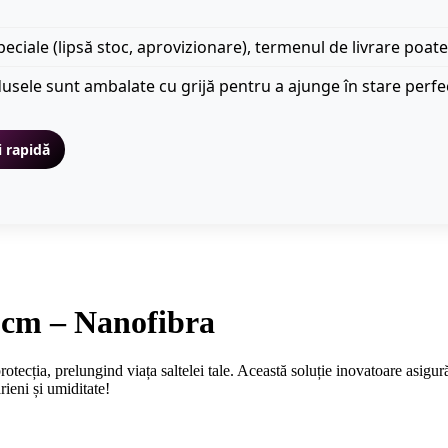
peciale (lipsă stoc, aprovizionare), termenul de livrare poate
usele sunt ambalate cu grijă pentru a ajunge în stare perfe
i rapidă
0 cm – Nanofibra
ecția, prelungind viața saltelei tale. Această soluție inovatoare asigură
rieni și umiditate!