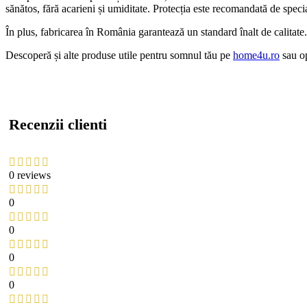
sănătos, fără acarieni și umiditate. Protecția este recomandată de speci
În plus, fabricarea în România garantează un standard înalt de calitate. A
Descoperă și alte produse utile pentru somnul tău pe
home4u.ro
sau op
Recenzii clienti
0 reviews
0
0
0
0