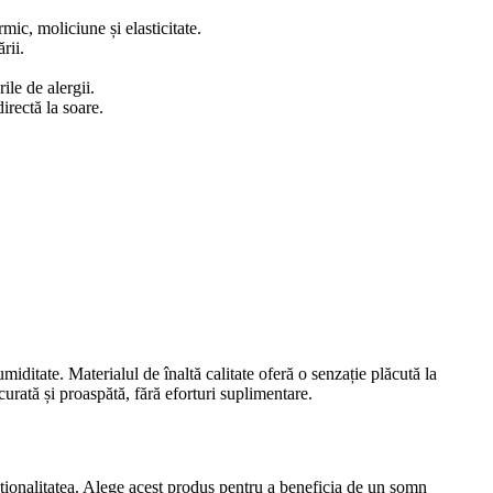
mic, moliciune și elasticitate.
rii.
ile de alergii.
rectă la soare.
miditate. Materialul de înaltă calitate oferă o senzație plăcută la
curată și proaspătă, fără eforturi suplimentare.
ționalitatea. Alege acest produs pentru a beneficia de un somn