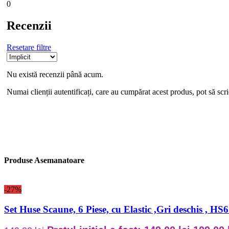
0
Recenzii
Resetare filtre
Nu există recenzii până acum.
Numai clienții autentificați, care au cumpărat acest produs, pot să scri
Produse Asemanatoare
-27%
Set Huse Scaune, 6 Piese, cu Elastic ,Gri deschis , H