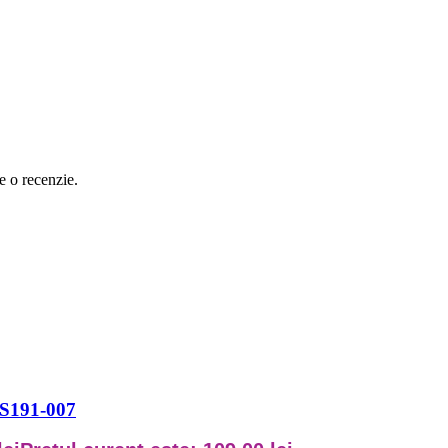
e o recenzie.
S6S191-007