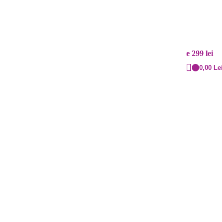
Contact
Livrare rapidă
+40 720.855.515
Cost: 20 lei și gratuit peste 299 lei
0,00
Le