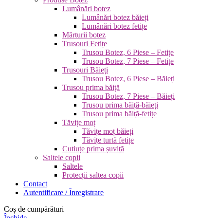
Lumânări botez
Lumânări botez băieți
Lumânări botez fetițe
Mărturii botez
Trusouri Fetițe
Trusou Botez, 6 Piese – Fetițe
Trusou Botez, 7 Piese – Fetițe
Trusouri Băieți
Trusou Botez, 6 Piese – Băieți
Trusou prima băiță
Trusou Botez, 7 Piese – Băieți
Trusou prima băiță-băieți
Trusou prima băiță-fetițe
Tăvițe moț
Tăvițe moț băieți
Tăvițe turtă fetițe
Cutiuțe prima șuviță
Saltele copii
Saltele
Protecții saltea copii
Contact
Autentificare / Înregistrare
Coș de cumpărături
Închide