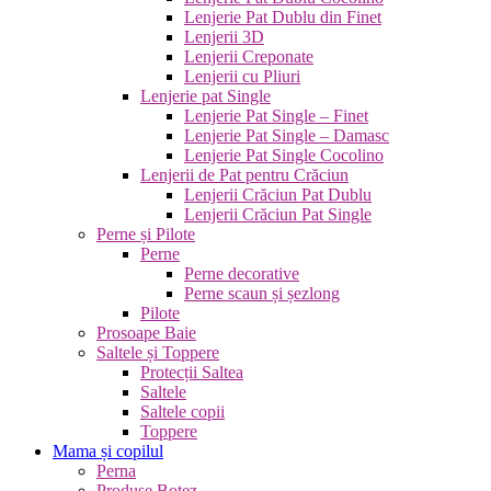
Lenjerie Pat Dublu din Finet
Lenjerii 3D
Lenjerii Creponate
Lenjerii cu Pliuri
Lenjerie pat Single
Lenjerie Pat Single – Finet
Lenjerie Pat Single – Damasc
Lenjerie Pat Single Cocolino
Lenjerii de Pat pentru Crăciun
Lenjerii Crăciun Pat Dublu
Lenjerii Crăciun Pat Single
Perne și Pilote
Perne
Perne decorative
Perne scaun și șezlong
Pilote
Prosoape Baie
Saltele și Toppere
Protecții Saltea
Saltele
Saltele copii
Toppere
Mama și copilul
Perna
Produse Botez