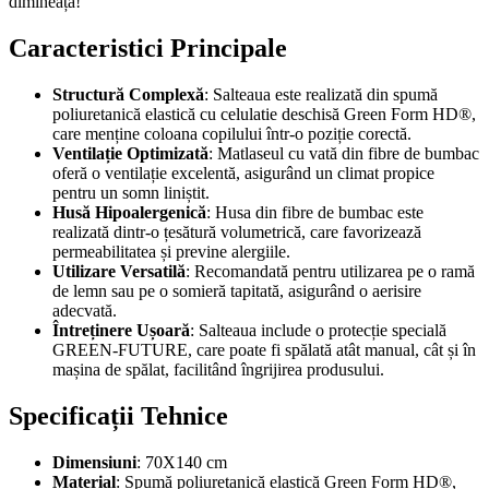
dimineață!
Caracteristici Principale
Structură Complexă
: Salteaua este realizată din spumă
poliuretanică elastică cu celulatie deschisă Green Form HD®,
care menține coloana copilului într-o poziție corectă.
Ventilație Optimizată
: Matlaseul cu vată din fibre de bumbac
oferă o ventilație excelentă, asigurând un climat propice
pentru un somn liniștit.
Husă Hipoalergenică
: Husa din fibre de bumbac este
realizată dintr-o țesătură volumetrică, care favorizează
permeabilitatea și previne alergiile.
Utilizare Versatilă
: Recomandată pentru utilizarea pe o ramă
de lemn sau pe o somieră tapitată, asigurând o aerisire
adecvată.
Întreținere Ușoară
: Salteaua include o protecție specială
GREEN-FUTURE, care poate fi spălată atât manual, cât și în
mașina de spălat, facilitând îngrijirea produsului.
Specificații Tehnice
Dimensiuni
: 70X140 cm
Material
: Spumă poliuretanică elastică Green Form HD®,