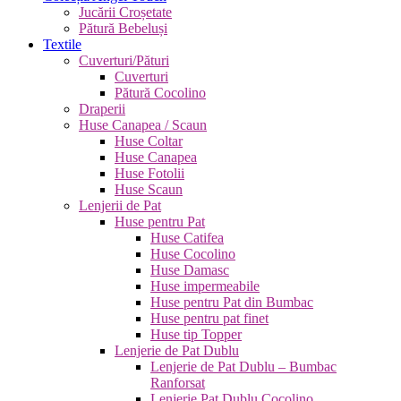
Jucării Croșetate
Pătură Bebeluși
Textile
Cuverturi/Pături
Cuverturi
Pătură Cocolino
Draperii
Huse Canapea / Scaun
Huse Coltar
Huse Canapea
Huse Fotolii
Huse Scaun
Lenjerii de Pat
Huse pentru Pat
Huse Catifea
Huse Cocolino
Huse Damasc
Huse impermeabile
Huse pentru Pat din Bumbac
Huse pentru pat finet
Huse tip Topper
Lenjerie de Pat Dublu
Lenjerie de Pat Dublu – Bumbac
Ranforsat
Lenjerie Pat Dublu Cocolino