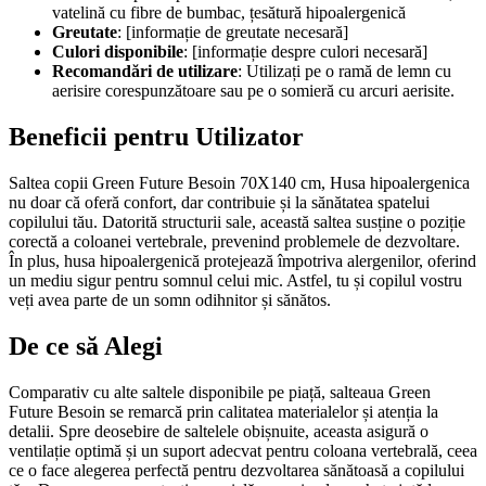
vatelină cu fibre de bumbac, țesătură hipoalergenică
Greutate
: [informație de greutate necesară]
Culori disponibile
: [informație despre culori necesară]
Recomandări de utilizare
: Utilizați pe o ramă de lemn cu
aerisire corespunzătoare sau pe o somieră cu arcuri aerisite.
Beneficii pentru Utilizator
Saltea copii Green Future Besoin 70X140 cm, Husa hipoalergenica
nu doar că oferă confort, dar contribuie și la sănătatea spatelui
copilului tău. Datorită structurii sale, această saltea susține o poziție
corectă a coloanei vertebrale, prevenind problemele de dezvoltare.
În plus, husa hipoalergenică protejează împotriva alergenilor, oferind
un mediu sigur pentru somnul celui mic. Astfel, tu și copilul vostru
veți avea parte de un somn odihnitor și sănătos.
De ce să Alegi
Comparativ cu alte saltele disponibile pe piață, salteaua Green
Future Besoin se remarcă prin calitatea materialelor și atenția la
detalii. Spre deosebire de saltelele obișnuite, aceasta asigură o
ventilație optimă și un suport adecvat pentru coloana vertebrală, ceea
ce o face alegerea perfectă pentru dezvoltarea sănătoasă a copilului