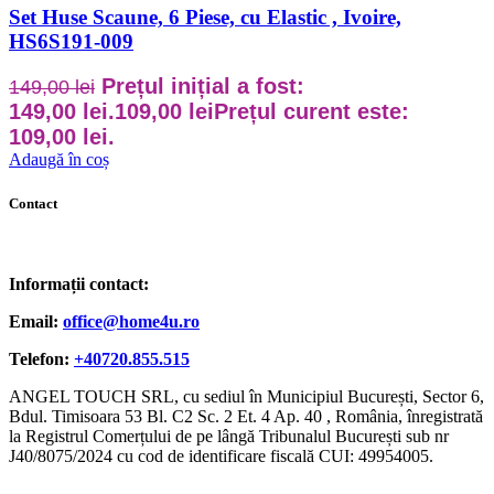
Set Huse Scaune, 6 Piese, cu Elastic , Ivoire,
HS6S191-009
Prețul inițial a fost:
149,00
lei
149,00 lei.
109,00
lei
Prețul curent este:
109,00 lei.
Adaugă în coș
Contact
Informații contact:
Email:
office@home4u.ro
Telefon:
+40720.855.515
ANGEL TOUCH SRL, cu sediul în Municipiul București, Sector 6,
Bdul. Timisoara 53 Bl. C2 Sc. 2 Et. 4 Ap. 40 , România, înregistrată
la Registrul Comerțului de pe lângă Tribunalul București sub nr
J40/8075/2024 cu cod de identificare fiscală CUI: 49954005.