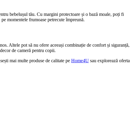
ntru bebelușul tău. Cu margini protectoare și o bază moale, poți fi
entra pe momentele frumoase petrecute împreună.
nos. Altele pot să nu ofere aceeași combinație de confort și siguranță,
e decor de cameră pentru copii.
ăsești mai multe produse de calitate pe
Home4U
sau explorează oferta