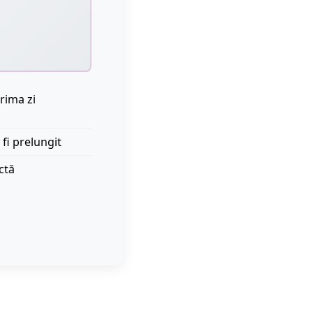
rima zi
 fi prelungit
ctă