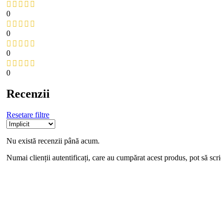
0
0
0
0
Recenzii
Resetare filtre
Nu există recenzii până acum.
Numai clienții autentificați, care au cumpărat acest produs, pot să scri