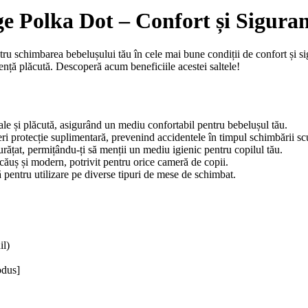
ge Polka Dot – Confort și Sigura
ru schimbarea bebelușului tău în cele mai bune condiții de confort și sig
ență plăcută. Descoperă acum beneficiile acestei saltele!
le și plăcută, asigurând un mediu confortabil pentru bebelușul tău.
eri protecție suplimentară, prevenind accidentele în timpul schimbării sc
urățat, permițându-ți să menții un mediu igienic pentru copilul tău.
ăuș și modern, potrivit pentru orice cameră de copii.
pentru utilizare pe diverse tipuri de mese de schimbat.
il)
odus]