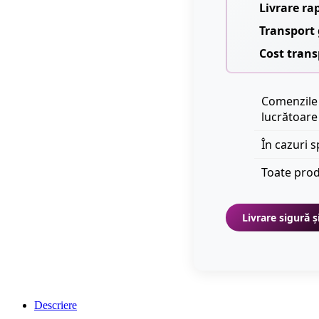
Livrare ra
Transport 
Cost trans
Comenzile 
lucrătoare
În cazuri s
Toate prod
Livrare sigură ș
Descriere