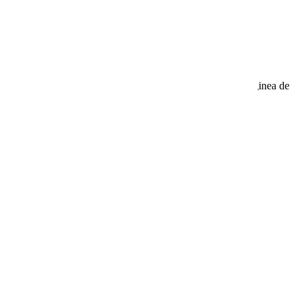
ită dintr-o placă de spumă, oferă o suprafață moale, iar marginea de