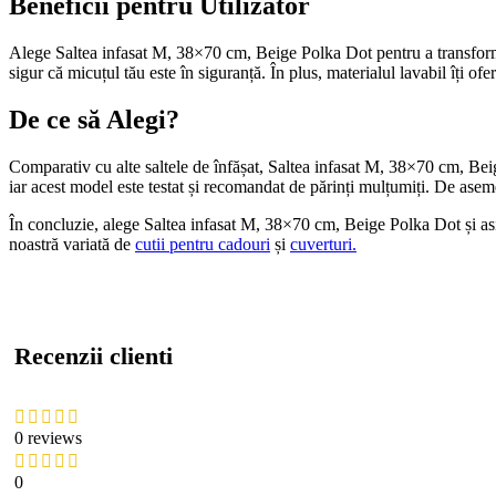
Beneficii pentru Utilizator
Alege Saltea infasat M, 38×70 cm, Beige Polka Dot pentru a transforma 
sigur că micuțul tău este în siguranță. În plus, materialul lavabil îți 
De ce să Alegi?
Comparativ cu alte saltele de înfășat, Saltea infasat M, 38×70 cm, Beig
iar acest model este testat și recomandat de părinți mulțumiți. De asem
În concluzie, alege Saltea infasat M, 38×70 cm, Beige Polka Dot și asi
noastră variată de
cutii pentru cadouri
și
cuverturi.
Recenzii clienti
0 reviews
0