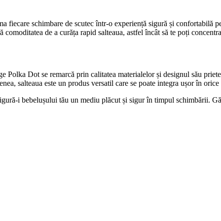
fiecare schimbare de scutec într-o experiență sigură și confortabilă pe
oferă comoditatea de a curăța rapid salteaua, astfel încât să te poți conc
e Polka Dot se remarcă prin calitatea materialelor și designul său priete
enea, salteaua este un produs versatil care se poate integra ușor în oric
gură-i bebelușului tău un mediu plăcut și sigur în timpul schimbării. G