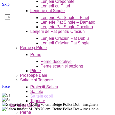
Lenjerii Creponate
Skip to navigation
Skip to main content
Lenjerii cu Pliuri
Lenjerie pat Single
Caută
Lenjerie Pat Single – Finet
Lenjerie Pat Single – Damasc
Lenjerie Pat Single Cocolino
Lenjerii de Pat pentru Crăciun
Lenjerii Crăciun Pat Dublu
Lenjerii Crăciun Pat Single
Perne și Pilote
Perne
Perne decorative
Perne scaun și șezlong
Pilote
Prosoape Baie
Saltele și Toppere
Faceți click pentru a mări
Protecții Saltea
Saltele
Saltele copii
Toppere
Mama Și Copilul
Perna