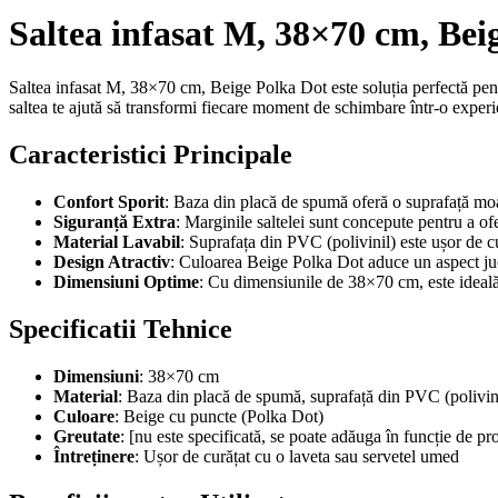
Saltea infasat M, 38×70 cm, Bei
Saltea infasat M, 38×70 cm, Beige Polka Dot este soluția perfectă pent
saltea te ajută să transformi fiecare moment de schimbare într-o experi
Caracteristici Principale
Confort Sporit
: Baza din placă de spumă oferă o suprafață moa
Siguranță Extra
: Marginile saltelei sunt concepute pentru a of
Material Lavabil
: Suprafața din PVC (polivinil) este ușor de c
Design Atractiv
: Culoarea Beige Polka Dot aduce un aspect juc
Dimensiuni Optime
: Cu dimensiunile de 38×70 cm, este ideală 
Specificatii Tehnice
Dimensiuni
: 38×70 cm
Material
: Baza din placă de spumă, suprafață din PVC (polivin
Culoare
: Beige cu puncte (Polka Dot)
Greutate
: [nu este specificată, se poate adăuga în funcție de pr
Întreținere
: Ușor de curățat cu o laveta sau servetel umed