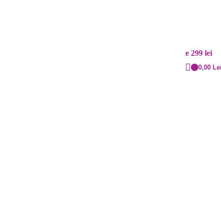
Contact
Livrare rapidă
+40 720.855.515
Cost: 20 lei și gratuit peste 299 lei
0,00
Le