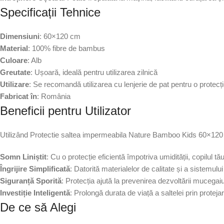
Specificații Tehnice
Dimensiuni
: 60×120 cm
Material
: 100% fibre de bambus
Culoare
: Alb
Greutate
: Ușoară, ideală pentru utilizarea zilnică
Utilizare
: Se recomandă utilizarea cu lenjerie de pat pentru o protec
Fabricat în
: România
Beneficii pentru Utilizator
Utilizând Protectie saltea impermeabila Nature Bamboo Kids 60×120 cm,
Somn Liniștit
: Cu o protecție eficientă împotriva umidității, copilul tău 
Îngrijire Simplificată
: Datorită materialelor de calitate și a sistemulu
Siguranță Sporită
: Protecția ajută la prevenirea dezvoltării mucega
Investiție Inteligentă
: Prolongă durata de viață a saltelei prin protej
De ce să Alegi