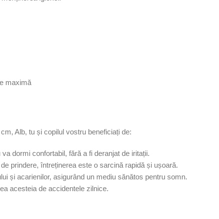
ție maximă
 Alb, tu și copilul vostru beneficiați de:
va dormi confortabil, fără a fi deranjat de iritații.
i de prindere, întreținerea este o sarcină rapidă și ușoară.
iului și acarienilor, asigurând un mediu sănătos pentru somn.
area acesteia de accidentele zilnice.