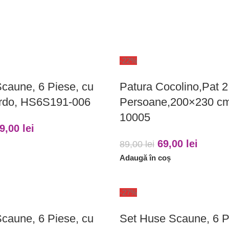
-22%
caune, 6 Piese, cu
Patura Cocolino,Pat 2
ordo, HS6S191-006
Persoane,200×230 c
10005
9,00
lei
69,00
lei
89,00
lei
Adaugă în coș
-27%
caune, 6 Piese, cu
Set Huse Scaune, 6 P