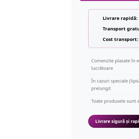
Livrare rapidă:
Transport grat
Cost transport:
Comenzile plasate în w
lucrătoare
În cazuri speciale (lip
prelungit
Toate produsele sunt a
Livrare sigură și rap