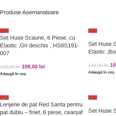
Produse Asemanatoare
-27%
-27%
Set Huse Scaune, 6 Piese, cu
Set Huse S
Elastic ,Gri deschis , HS6S191-
Elastic ,B
007
10
149,00
lei
109,00
lei
149,00
lei
Adaugă în coș
Adaugă în coș
-30%
-27%
Lenjerie de pat Red Santa pentru
Set Huse S
pat dublu – finet, 6 piese, cearșaf