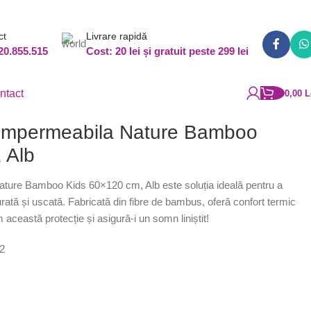
ct
Livrare rapidă
20.855.515
Cost: 20 lei și gratuit peste 299 lei
ntact
0,00
L
a impermeabila Nature Bamboo
 Alb
ature Bamboo Kids 60×120 cm, Alb este soluția ideală pentru a
urată și uscată. Fabricată din fibre de bambus, oferă confort termic
 această protecție și asigură-i un somn liniștit!
2