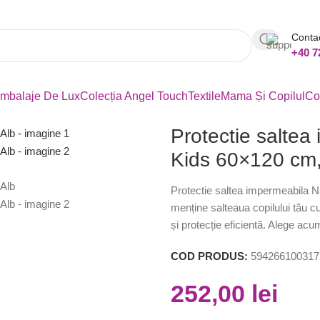
Conta
+40 7
mbalaje De Lux
Colecția Angel Touch
Textile
Mama Și Copilul
Co
Protectie salte
Kids 60×120 cm,
Protectie saltea impermeabila N
menține salteaua copilului tău c
și protecție eficientă. Alege acum
COD PRODUS:
594266100317
252,00
lei