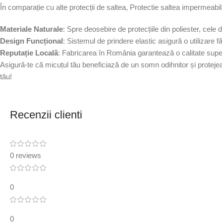
În comparație cu alte protecții de saltea, Protectie saltea imperme
Materiale Naturale
: Spre deosebire de protecțiile din poliester, cele
Design Funcțional
: Sistemul de prindere elastic asigură o utilizare fă
Reputație Locală
: Fabricarea în România garantează o calitate super
Asigură-te că micuțul tău beneficiază de un somn odihnitor și protej
tău!
Recenzii clienti
0 reviews
0
0