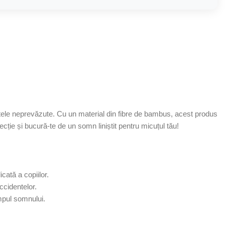
tele neprevăzute. Cu un material din fibre de bambus, acest produs
tecție și bucură-te de un somn liniștit pentru micuțul tău!
cată a copiilor.
ccidentelor.
impul somnului.