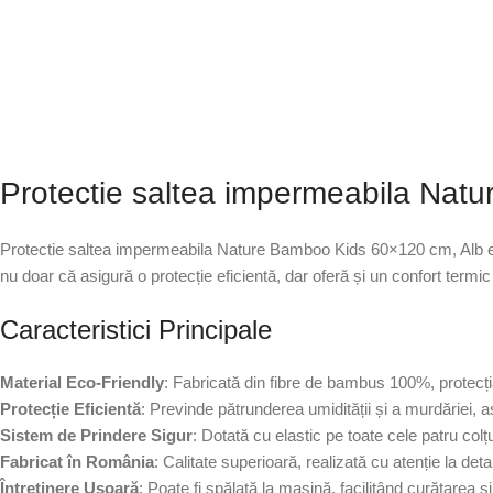
Protectie saltea impermeabila Nat
Protectie saltea impermeabila Nature Bamboo Kids 60×120 cm, Alb este
nu doar că asigură o protecție eficientă, dar oferă și un confort termic 
Caracteristici Principale
Material Eco-Friendly
: Fabricată din fibre de bambus 100%, protecția 
Protecție Eficientă
: Previnde pătrunderea umidității și a murdăriei, 
Sistem de Prindere Sigur
: Dotată cu elastic pe toate cele patru colțu
Fabricat în România
: Calitate superioară, realizată cu atenție la detal
Întreținere Ușoară
: Poate fi spălată la mașină, facilitând curățarea ș