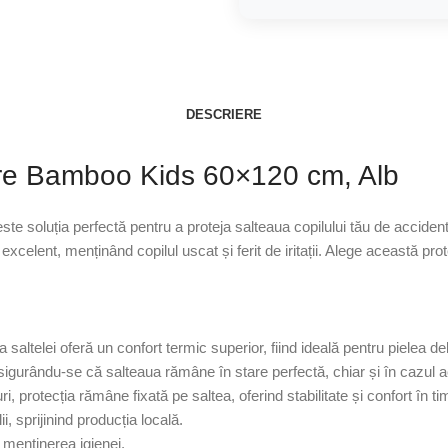
DESCRIERE
ure Bamboo Kids 60×120 cm, Alb
 soluția perfectă pentru a proteja salteaua copilului tău de acciden
excelent, menținând copilul uscat și ferit de iritații. Alege această pro
saltelei oferă un confort termic superior, fiind ideală pentru pielea deli
asigurându-se că salteaua rămâne în stare perfectă, chiar și în cazul a
ri, protecția rămâne fixată pe saltea, oferind stabilitate și confort în t
ii, sprijinind producția locală.
i menținerea igienei.