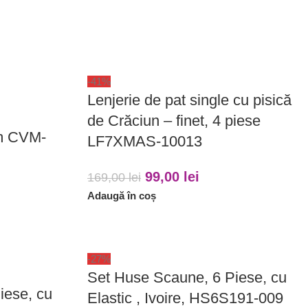
-41%
Lenjerie de pat single cu pisică
de Crăciun – finet, 4 piese
m CVM-
LF7XMAS-10013
99,00
lei
169,00
lei
Adaugă în coș
-27%
Set Huse Scaune, 6 Piese, cu
iese, cu
Elastic , Ivoire, HS6S191-009