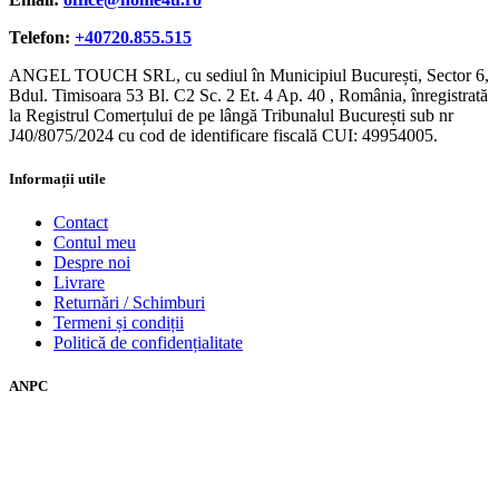
Telefon:
+40720.855.515
ANGEL TOUCH SRL, cu sediul în Municipiul București, Sector 6,
Bdul. Timisoara 53 Bl. C2 Sc. 2 Et. 4 Ap. 40 , România, înregistrată
la Registrul Comerțului de pe lângă Tribunalul București sub nr
J40/8075/2024 cu cod de identificare fiscală CUI: 49954005.
Informații utile
Contact
Contul meu
Despre noi
Livrare
Returnări / Schimburi
Termeni și condiții
Politică de confidențialitate
ANPC