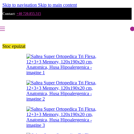
Skip to navigation
Skip to main content
Contact
:
+40 720.855.515
Stoc epuizat