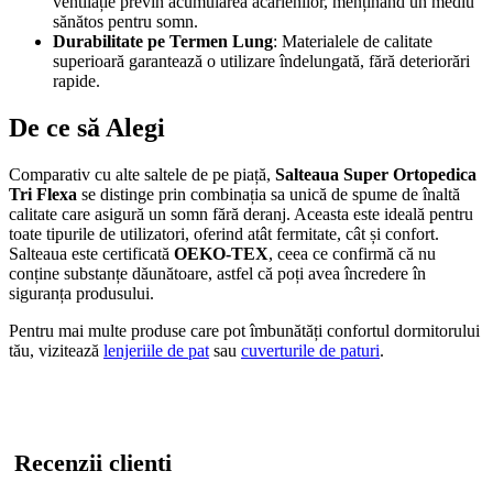
ventilație previn acumularea acarienilor, menținând un mediu
sănătos pentru somn.
Durabilitate pe Termen Lung
: Materialele de calitate
superioară garantează o utilizare îndelungată, fără deteriorări
rapide.
De ce să Alegi
Comparativ cu alte saltele de pe piață,
Salteaua Super Ortopedica
Tri Flexa
se distinge prin combinația sa unică de spume de înaltă
calitate care asigură un somn fără deranj. Aceasta este ideală pentru
toate tipurile de utilizatori, oferind atât fermitate, cât și confort.
Salteaua este certificată
OEKO-TEX
, ceea ce confirmă că nu
conține substanțe dăunătoare, astfel că poți avea încredere în
siguranța produsului.
Pentru mai multe produse care pot îmbunătăți confortul dormitorului
tău, vizitează
lenjeriile de pat
sau
cuverturile de paturi
.
Recenzii clienti