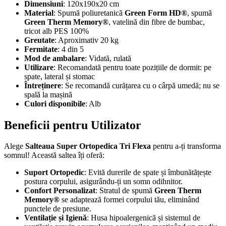
Dimensiuni
: 120x190x20 cm
Material
: Spumă poliuretanică
Green Form HD®
, spumă
Green Therm Memory®
, vatelină din fibre de bumbac,
tricot alb PES 100%
Greutate
: Aproximativ 20 kg
Fermitate
: 4 din 5
Mod de ambalare
: Vidată, rulată
Utilizare
: Recomandată pentru toate pozițiile de dormit: pe
spate, lateral și stomac
Întreținere
: Se recomandă curățarea cu o cârpă umedă; nu se
spală la mașină
Culori disponibile
: Alb
Beneficii pentru Utilizator
Alege
Salteaua Super Ortopedica Tri Flexa
pentru a-ți transforma
somnul! Această saltea îți oferă:
Suport Ortopedic
: Evită durerile de spate și îmbunătățește
postura corpului, asigurându-ți un somn odihnitor.
Confort Personalizat
: Stratul de spumă
Green Therm
Memory®
se adaptează formei corpului tău, eliminând
punctele de presiune.
Ventilație și Igienă
: Husa hipoalergenică și sistemul de