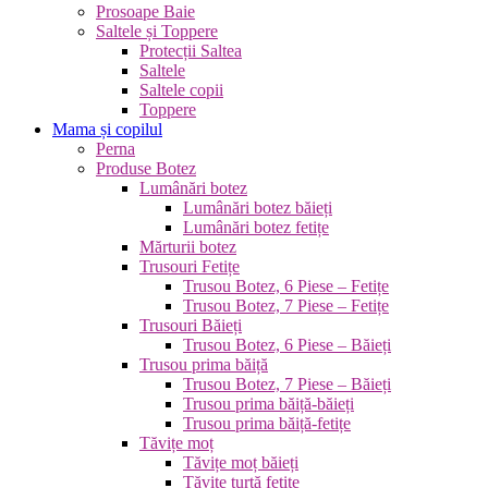
Prosoape Baie
Saltele și Toppere
Protecții Saltea
Saltele
Saltele copii
Toppere
Mama și copilul
Perna
Produse Botez
Lumânări botez
Lumânări botez băieți
Lumânări botez fetițe
Mărturii botez
Trusouri Fetițe
Trusou Botez, 6 Piese – Fetițe
Trusou Botez, 7 Piese – Fetițe
Trusouri Băieți
Trusou Botez, 6 Piese – Băieți
Trusou prima băiță
Trusou Botez, 7 Piese – Băieți
Trusou prima băiță-băieți
Trusou prima băiță-fetițe
Tăvițe moț
Tăvițe moț băieți
Tăvițe turtă fetițe