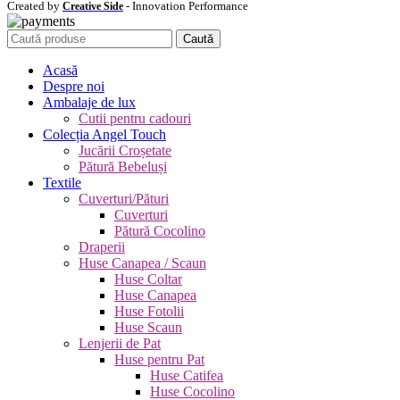
Created by
- Innovation Performance
Creative Side
Caută
Acasă
Despre noi
Ambalaje de lux
Cutii pentru cadouri
Colecția Angel Touch
Jucării Croșetate
Pătură Bebeluși
Textile
Cuverturi/Pături
Cuverturi
Pătură Cocolino
Draperii
Huse Canapea / Scaun
Huse Coltar
Huse Canapea
Huse Fotolii
Huse Scaun
Lenjerii de Pat
Huse pentru Pat
Huse Catifea
Huse Cocolino