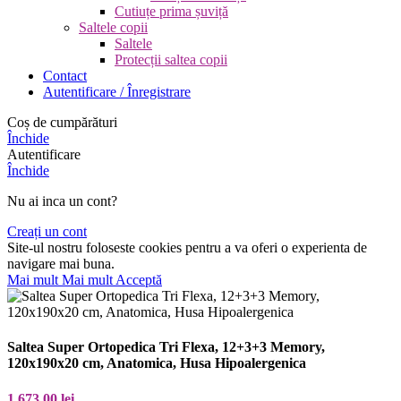
Cutiuțe prima șuviță
Saltele copii
Saltele
Protecții saltea copii
Contact
Autentificare / Înregistrare
Coș de cumpărături
Închide
Autentificare
Închide
Nu ai inca un cont?
Creați un cont
Site-ul nostru foloseste cookies pentru a va oferi o experienta de
navigare mai buna.
Mai mult
Mai mult
Acceptă
Saltea Super Ortopedica Tri Flexa, 12+3+3 Memory,
120x190x20 cm, Anatomica, Husa Hipoalergenica
1.673,00
lei