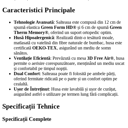
Caracteristici Principale
Tehnologie Avansată
: Salteaua este compusă din 12 cm de
spumă elastica
Green Form HD®
și 6 cm de spumă
Green
Therm Memory®
, oferind un suport ortopedic optim.
Husă Hipoalergenică
: Realizată dintr-o tesătură moale,
matlasată cu vatelină din fibre naturale de bumbac, husa este
certificată
OEKO-TEX
, asigurând un mediu de somn
sănătos.
Ventilație Eficientă
: Prevăzută cu mesa
3D Free Air®
, husa
permite o aerisire corespunzătoare, menținând un mediu uscat
și confortabil pe timpul nopții.
Dual Confort
: Salteaua poate fi folosită pe ambele părți,
oferind fermitate ridicată pe o parte și un confort optim pe
cealaltă.
Ușor de Întreținut
: Husa este lavabilă și ușor de curățat,
asigurând astfel o utilizare pe termen lung fără complicații.
Specificații Tehnice
Specificații Complete