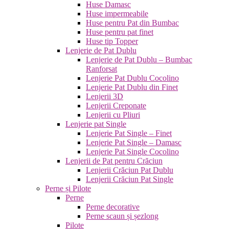
Huse Damasc
Huse impermeabile
Huse pentru Pat din Bumbac
Huse pentru pat finet
Huse tip Topper
Lenjerie de Pat Dublu
Lenjerie de Pat Dublu – Bumbac
Ranforsat
Lenjerie Pat Dublu Cocolino
Lenjerie Pat Dublu din Finet
Lenjerii 3D
Lenjerii Creponate
Lenjerii cu Pliuri
Lenjerie pat Single
Lenjerie Pat Single – Finet
Lenjerie Pat Single – Damasc
Lenjerie Pat Single Cocolino
Lenjerii de Pat pentru Crăciun
Lenjerii Crăciun Pat Dublu
Lenjerii Crăciun Pat Single
Perne și Pilote
Perne
Perne decorative
Perne scaun și șezlong
Pilote