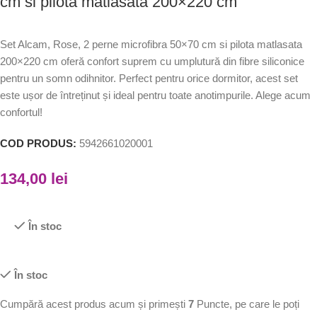
cm si pilota matlasata 200×220 cm
Set Alcam, Rose, 2 perne microfibra 50×70 cm si pilota matlasata
200×220 cm oferă confort suprem cu umplutură din fibre siliconice
pentru un somn odihnitor. Perfect pentru orice dormitor, acest set
este ușor de întreținut și ideal pentru toate anotimpurile. Alege acum
confortul!
COD PRODUS:
5942661020001
134,00
lei
În stoc
În stoc
Cumpără acest produs acum și primești
7
Puncte, pe care le poți