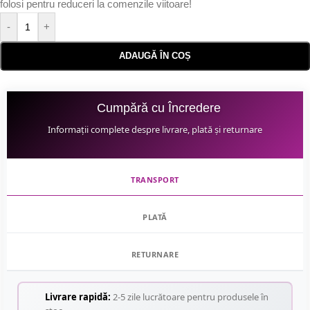
folosi pentru reduceri la comenzile viitoare!
-
+
ADAUGĂ ÎN COȘ
Cumpără cu Încredere
Informații complete despre livrare, plată și returnare
TRANSPORT
PLATĂ
RETURNARE
Livrare rapidă:
2-5 zile lucrătoare pentru produsele în