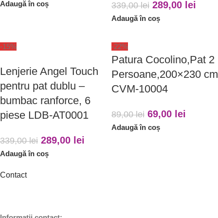
Adaugă în coș
289,00
lei
339,00
lei
Adaugă în coș
-15%
-22%
Patura Cocolino,Pat 2
Lenjerie Angel Touch
Persoane,200×230 cm
pentru pat dublu –
CVM-10004
bumbac ranforce, 6
69,00
lei
piese LDB-AT0001
89,00
lei
Adaugă în coș
289,00
lei
339,00
lei
Adaugă în coș
Contact
Informații contact: