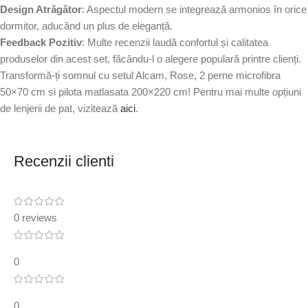
Design Atrăgător
: Aspectul modern se integrează armonios în orice
dormitor, aducând un plus de eleganță.
Feedback Pozitiv
: Multe recenzii laudă confortul și calitatea
produselor din acest set, făcându-l o alegere populară printre clienți.
Transformă-ți somnul cu setul Alcam, Rose, 2 perne microfibra
50×70 cm si pilota matlasata 200×220 cm! Pentru mai multe opțiuni
de lenjerii de pat, vizitează
aici
.
Recenzii clienti
0 reviews
0
0