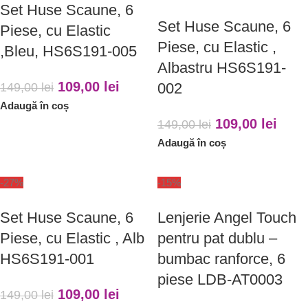
Set Huse Scaune, 6
Set Huse Scaune, 6
Piese, cu Elastic
Piese, cu Elastic ,
,Bleu, HS6S191-005
Albastru HS6S191-
109,00
lei
002
149,00
lei
Adaugă în coș
109,00
lei
149,00
lei
Adaugă în coș
-27%
-15%
Set Huse Scaune, 6
Lenjerie Angel Touch
Piese, cu Elastic , Alb
pentru pat dublu –
HS6S191-001
bumbac ranforce, 6
piese LDB-AT0003
109,00
lei
149,00
lei