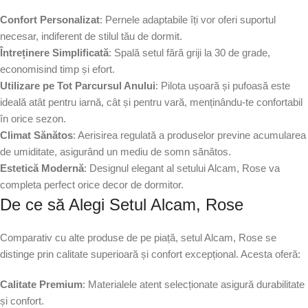
Confort Personalizat
: Pernele adaptabile îți vor oferi suportul
necesar, indiferent de stilul tău de dormit.
Întreținere Simplificată
: Spală setul fără griji la 30 de grade,
economisind timp și efort.
Utilizare pe Tot Parcursul Anului
: Pilota ușoară și pufoasă este
ideală atât pentru iarnă, cât și pentru vară, menținându-te confortabil
în orice sezon.
Climat Sănătos
: Aerisirea regulată a produselor previne acumularea
de umiditate, asigurând un mediu de somn sănătos.
Estetică Modernă
: Designul elegant al setului Alcam, Rose va
completa perfect orice decor de dormitor.
De ce să Alegi Setul Alcam, Rose
Comparativ cu alte produse de pe piață, setul Alcam, Rose se
distinge prin calitate superioară și confort excepțional. Acesta oferă:
Calitate Premium
: Materialele atent selecționate asigură durabilitate
și confort.