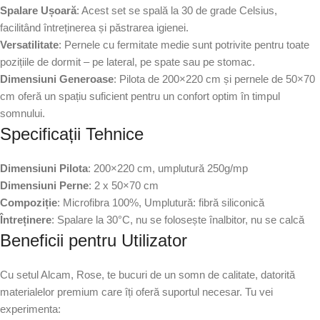
Spalare Ușoară
: Acest set se spală la 30 de grade Celsius,
facilitând întreținerea și păstrarea igienei.
Versatilitate
: Pernele cu fermitate medie sunt potrivite pentru toate
pozițiile de dormit – pe lateral, pe spate sau pe stomac.
Dimensiuni Generoase
: Pilota de 200×220 cm și pernele de 50×70
cm oferă un spațiu suficient pentru un confort optim în timpul
somnului.
Specificații Tehnice
Dimensiuni Pilota
: 200×220 cm, umplutură 250g/mp
Dimensiuni Perne
: 2 x 50×70 cm
Compoziție
: Microfibra 100%, Umplutură: fibră siliconică
Întreținere
: Spalare la 30°C, nu se folosește înalbitor, nu se calcă
Beneficii pentru Utilizator
Cu setul Alcam, Rose, te bucuri de un somn de calitate, datorită
materialelor premium care îți oferă suportul necesar. Tu vei
experimenta: