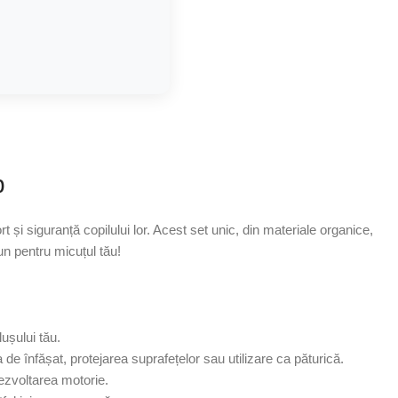
b
și siguranță copilului lor. Acest set unic, din materiale organice,
bun pentru micuțul tău!
ușului tău.
de înfășat, protejarea suprafețelor sau utilizare ca păturică.
dezvoltarea motorie.