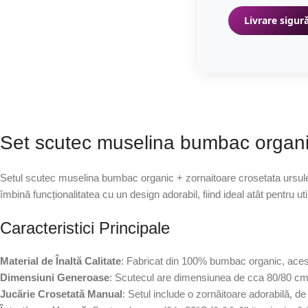
Livrare sigură
Set scutec muselina bumbac organic
Setul scutec muselina bumbac organic + zornaitoare crosetata ursulet a
îmbină funcționalitatea cu un design adorabil, fiind ideal atât pentru u
Caracteristici Principale
Material de Înaltă Calitate
: Fabricat din 100% bumbac organic, acest 
Dimensiuni Generoase
: Scutecul are dimensiunea de cca 80/80 cm, of
Jucărie Crosetată Manual
: Setul include o zornăitoare adorabilă, d