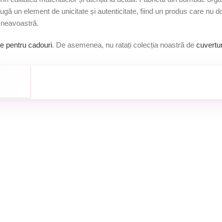
 un element de unicitate și autenticitate, fiind un produs care nu doa
mneavoastră.
ile pentru cadouri
. De asemenea, nu ratați colecția noastră de
cuvertur