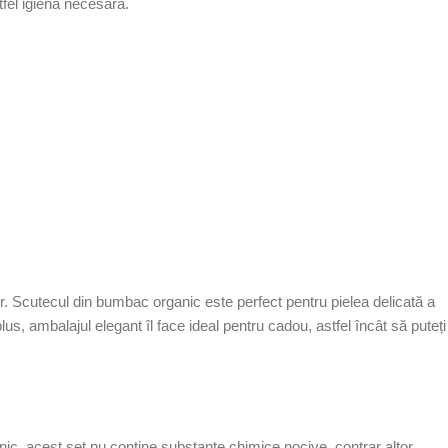
tfel igiena necesară.
ur. Scutecul din bumbac organic este perfect pentru pielea delicată a
plus, ambalajul elegant îl face ideal pentru cadou, astfel încât să puteți
anic, acest set nu conține substanțe chimice nocive, contrar altor