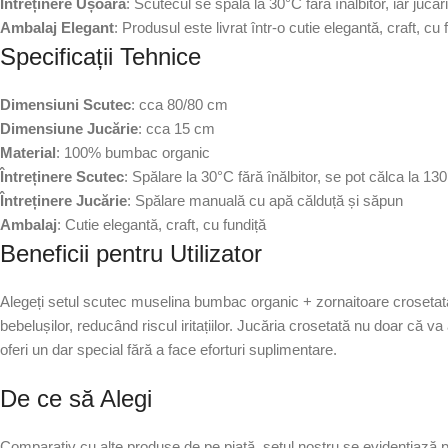
Întreținere Ușoară
: Scutecul se spală la 30°C fără înălbitor, iar juc
Ambalaj Elegant
: Produsul este livrat într-o cutie elegantă, craft, cu
Specificații Tehnice
Dimensiuni Scutec
: cca 80/80 cm
Dimensiune Jucărie
: cca 15 cm
Material
: 100% bumbac organic
Întreținere Scutec
: Spălare la 30°C fără înălbitor, se pot călca la 13
Întreținere Jucărie
: Spălare manuală cu apă călduță și săpun
Ambalaj
: Cutie elegantă, craft, cu fundiță
Beneficii pentru Utilizator
Alegeți setul scutec muselina bumbac organic + zornaitoare crosetata u
bebelușilor, reducând riscul iritațiilor. Jucăria crosetată nu doar că va
oferi un dar special fără a face eforturi suplimentare.
De ce să Alegi
Comparativ cu alte produse de pe piață, setul nostru se evidențiază pri