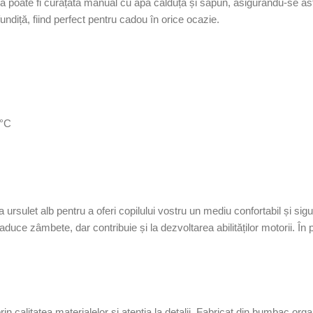
ăria poate fi curățată manual cu apă călduță și săpun, asigurându-se as
 fundiță, fiind perfect pentru cadou în orice ocazie.
0°C
rsulet alb pentru a oferi copilului vostru un mediu confortabil și sig
 aduce zâmbete, dar contribuie și la dezvoltarea abilităților motorii. În 
n calitatea materialelor și atenția la detalii. Fabricat din bumbac org