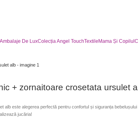
Ambalaje De Lux
Colecția Angel Touch
Textile
Mama Și Copilul
C
c + zornaitoare crosetata ursulet a
 alb este alegerea perfectă pentru confortul și siguranța bebelușului 
alizează jucăria!