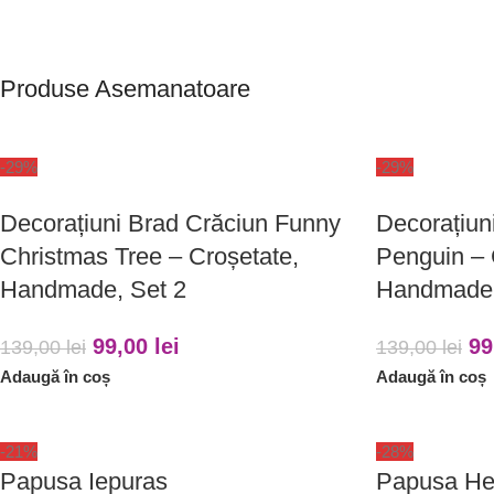
Produse Asemanatoare
-29%
-29%
Decorațiuni Brad Crăciun Funny
Decorațiun
Christmas Tree – Croșetate,
Penguin – 
Handmade, Set 2
Handmade,
99,00
lei
99
139,00
lei
139,00
lei
Adaugă în coș
Adaugă în coș
-21%
-28%
Papusa Iepuras
Papusa Hel