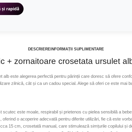
 și rapidă
DESCRIERE
INFORMAȚII SUPLIMENTARE
 + zornaitoare crosetata ursulet al
lb este alegerea perfectă pentru părinții care doresc să ofere confort 
tilizare zilnică, cât și ca un cadou special. Alege să oferi ce este mai 
scutec este moale, respirabil și prietenos cu pielea sensibilă a bebel
erind o acoperire adecvată pentru diferite utilizări, fie că este vorba 
e cca 15 cm, crosetată manual, care stimulează simțurile copilului și 