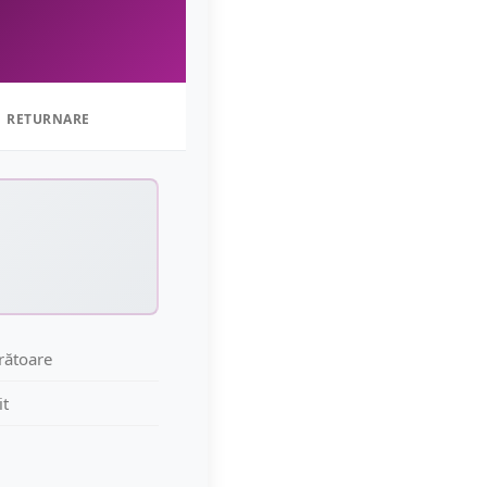
RETURNARE
crătoare
it