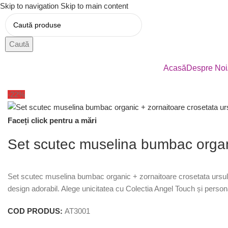
Skip to navigation
Skip to main content
Caută
Acasă
Despre Noi
-22%
Faceți click pentru a mări
Set scutec muselina bumbac organi
Set scutec muselina bumbac organic + zornaitoare crosetata ursulet
design adorabil. Alege unicitatea cu Colectia Angel Touch și person
COD PRODUS:
AT3001