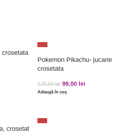
-23%
e crosetata
Pokemon Pikachu- jucarie
crosetata
99,00
lei
129,00
lei
Adaugă în coș
-11%
a, crosetat