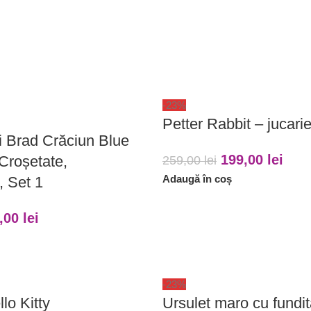
-23%
Petter Rabbit – jucari
i Brad Crăciun Blue
199,00
lei
Croșetate,
259,00
lei
Adaugă în coș
 Set 1
,00
lei
-23%
lo Kitty
Ursulet maro cu fundit