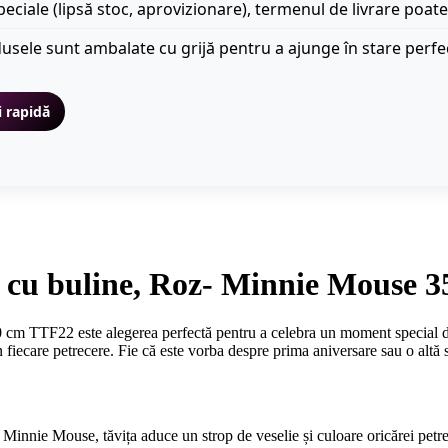
peciale (lipsă stoc, aprovizionare), termenul de livrare poate
usele sunt ambalate cu grijă pentru a ajunge în stare perfe
i rapidă
ite cu buline, Roz- Minnie Mouse
 cm TTF22 este alegerea perfectă pentru a celebra un moment special din
n fiecare petrecere. Fie că este vorba despre prima aniversare sau o altă să
 Minnie Mouse, tăvița aduce un strop de veselie și culoare oricărei petre