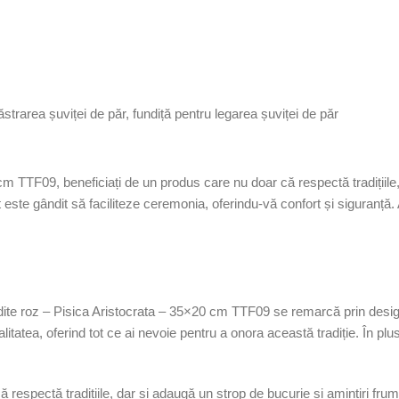
păstrarea șuviței de păr, fundiță pentru legarea șuviței de păr
 cm TTF09, beneficiați de un produs care nu doar că respectă tradițiil
ste gândit să faciliteze ceremonia, oferindu-vă confort și siguranță. A
dite roz – Pisica Aristocrata – 35×20 cm TTF09 se remarcă prin designu
tatea, oferind tot ce ai nevoie pentru a onora această tradiție. În plus,
că respectă tradițiile, dar și adaugă un strop de bucurie și amintiri f