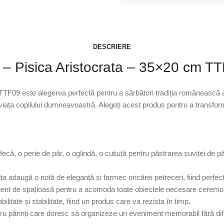
DESCRIERE
oz – Pisica Aristocrata – 35×20 cm T
 TTF09 este alegerea perfectă pentru a sărbători tradiția românească a 
viața copilului dumneavoastră. Alegeți acest produs pentru a transfor
rfecă, o perie de păr, o oglindă, o cutiuță pentru păstrarea șuviței de p
a adaugă o notă de eleganță și farmec oricărei petreceri, fiind perfectă
cient de spațioasă pentru a acomoda toate obiectele necesare ceremoni
ilitate și stabilitate, fiind un produs care va rezista în timp.
entru părinți care doresc să organizeze un eveniment memorabil fără difi