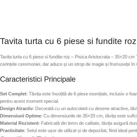
Tavita turta cu 6 piese si fundite r
Tavita turta cu 6 piese si fundite roz – Pisica Aristocrata – 35×20 cm
cerințele ceremoniei, dar aduce și un strop de magie și frumusețe în 
Caracteristici Principale
Set Complet
: Tăvița este însoțită de 6 piese esențiale, inclusiv o foa
pentru acest moment special.
Design Atractiv
: Decorată cu un autocolant cu desene atractive, tăviț
Dimensiuni Optime
: Cu dimensiunile de 35×20 cm, tăvița este sufi
Material Rezistent
: Fabricată din lemn de calitate, tăvița asigură durab
Practicitate
: Setul este ușor de utilizat și de depozitat, fiind ideal p