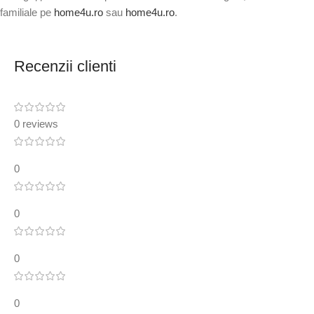
familiale pe
home4u.ro
sau
home4u.ro
.
Recenzii clienti
0 reviews
0
0
0
0