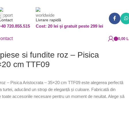
Contact
Livrare rapidă
+40 720.855.515
Cost: 20 lei și gratuit peste 299 lei
ontact
0,00
L
 piese si fundite roz – Pisica
5×20 cm TTF09
te roz – Pisica Aristocrata – 35×20 cm TTF09 este alegerea perfectă
ea turtei, aducând un strop de eleganță și culoare. Fabricată din
de toate accesoriile necesare pentru un moment de neuitat. Alege să