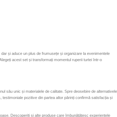
e, dar și aduce un plus de frumusețe și organizare la evenimentele
legeți acest set și transformați momentul ruperii turtei într-o
l său unic și materialele de calitate. Spre deosebire de alternativele
 testimoniale pozitive din partea altor părinți confirmă satisfacția și
rumoase. Descoperiți și alte produse care îmbunătățesc experiențele