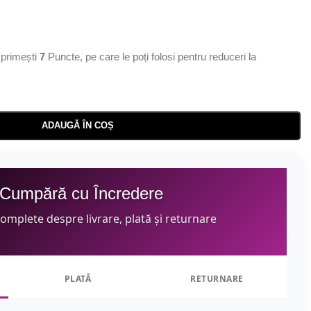
primești
7
Puncte, pe care le poți folosi pentru reduceri la
ADAUGĂ ÎN COȘ
Cumpără cu Încredere
complete despre livrare, plată și returnare
PLATĂ
RETURNARE