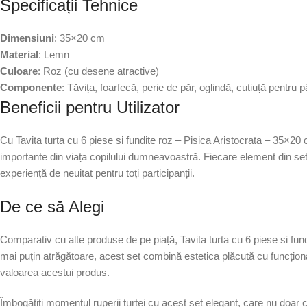
Specificații Tehnice
Dimensiuni
: 35×20 cm
Material
: Lemn
Culoare
: Roz (cu desene atractive)
Componente
: Tăvița, foarfecă, perie de păr, oglindă, cutiuță pentru 
Beneficii pentru Utilizator
Cu Tavita turta cu 6 piese si fundite roz – Pisica Aristocrata – 35×20
importante din viața copilului dumneavoastră. Fiecare element din set e
experiență de neuitat pentru toți participanții.
De ce să Alegi
Comparativ cu alte produse de pe piață, Tavita turta cu 6 piese si fun
mai puțin atrăgătoare, acest set combină estetica plăcută cu funcționali
valoarea acestui produs.
Îmbogățiți momentul ruperii turtei cu acest set elegant, care nu doar 