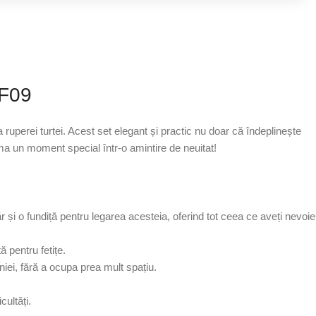
TF09
ruperei turtei. Acest set elegant și practic nu doar că îndeplinește
ma un moment special într-o amintire de neuitat!
ăr și o fundiță pentru legarea acesteia, oferind tot ceea ce aveți nevoie
 pentru fetițe.
ei, fără a ocupa prea mult spațiu.
cultăți.