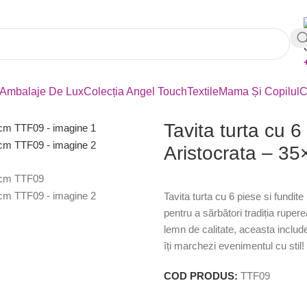
Ambalaje De Lux
Colecția Angel Touch
Textile
Mama Și Copilul
C
Tavita turta cu 6
Aristocrata – 3
Tavita turta cu 6 piese si fundi
pentru a sărbători tradiția ruper
lemn de calitate, aceasta inclu
îți marchezi evenimentul cu stil!
COD PRODUS:
TTF09