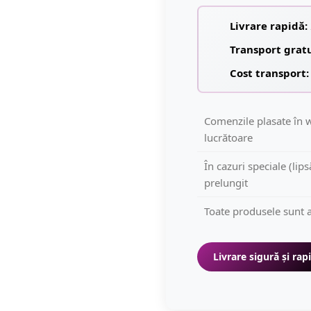
Livrare rapidă:
Transport grat
Cost transport:
Comenzile plasate în w
lucrătoare
În cazuri speciale (lip
prelungit
Toate produsele sunt a
Livrare sigură și rap