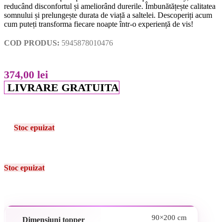
reducând disconfortul și ameliorând durerile. Îmbunătățește calitatea
somnului și prelungește durata de viață a saltelei. Descoperiți acum
cum puteți transforma fiecare noapte într-o experiență de vis!
COD PRODUS:
5945878010476
374,00
lei
LIVRARE GRATUITA
Stoc epuizat
Stoc epuizat
90×200 cm
Dimensiuni topper