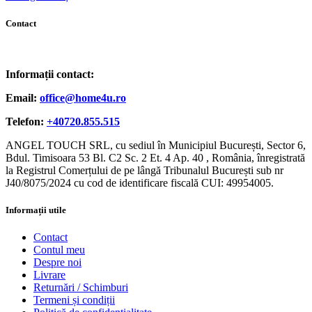
Contact
Informații contact:
Email:
office@home4u.ro
Telefon:
+40720.855.515
ANGEL TOUCH SRL, cu sediul în Municipiul București, Sector 6,
Bdul. Timisoara 53 Bl. C2 Sc. 2 Et. 4 Ap. 40 , România, înregistrată
la Registrul Comerțului de pe lângă Tribunalul București sub nr
J40/8075/2024 cu cod de identificare fiscală CUI: 49954005.
Informații utile
Contact
Contul meu
Despre noi
Livrare
Returnări / Schimburi
Termeni și condiții