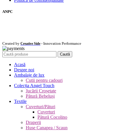
Politică de confidențialitate
ANPC
Created by
- Innovation Performance
Creative Side
Caută
Acasă
Despre noi
Ambalaje de lux
Cutii pentru cadouri
Colecția Angel Touch
Jucării Croșetate
Pătură Bebeluși
Textile
Cuverturi/Pături
Cuverturi
Pătură Cocolino
Draperii
Huse Canapea / Scaun