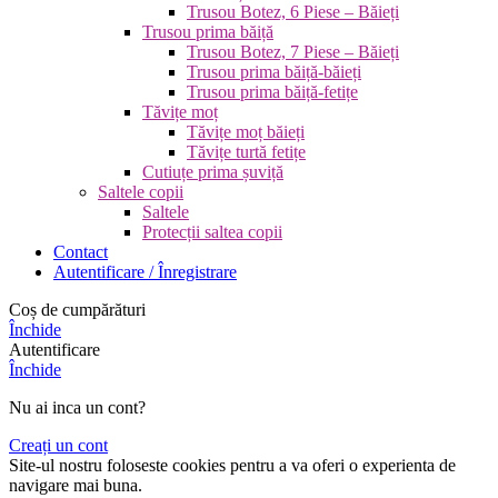
Trusou Botez, 6 Piese – Băieți
Trusou prima băiță
Trusou Botez, 7 Piese – Băieți
Trusou prima băiță-băieți
Trusou prima băiță-fetițe
Tăvițe moț
Tăvițe moț băieți
Tăvițe turtă fetițe
Cutiuțe prima șuviță
Saltele copii
Saltele
Protecții saltea copii
Contact
Autentificare / Înregistrare
Coș de cumpărături
Închide
Autentificare
Închide
Nu ai inca un cont?
Creați un cont
Site-ul nostru foloseste cookies pentru a va oferi o experienta de
navigare mai buna.