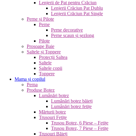
Lenjerii de Pat pentru Crăciun
Lenjerii Crăciun Pat Dublu
Lenjerii Crăciun Pat Single
Perne și Pilote
Perne
Perne decorative
Perne scaun și șezlong
Pilote
Prosoape Baie
Saltele și Toppere
Protecții Saltea
Saltele
Saltele copii
Toppere
Mama și copilul
Perna
Produse Botez
Lumânări botez
Lumânări botez băieți
Lumânări botez fetițe
Mărturii botez
Trusouri Fetițe
Trusou Botez, 6 Piese – Fetițe
Trusou Botez, 7 Piese – Fetițe
Trusouri Băieți