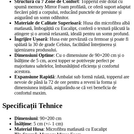
Structură cu 7 Zone de Confort
: Topperul este dotat cu
spumă memory Mirror Foam profilată, ce oferă suport adaptat
fiecărei părți a corpului, reducând punctele de presiune și
asigurând un somn odihnitor.
Materiale de Calitate Superioară
: Husa din microfibra albă
matlasată, îmbogățită cu Eucalipt, conferă o textură plăcută la
atingere și o aromă relaxantă, ideală pentru un somn profund.
Îngrijire Ușoară
: Husa este prevăzută cu fermoar și poate fi
spălată la 30 de grade Celsius, facilitând întreținerea și
igienizarea produsului.
Dimensiuni Optime
: Cu o dimensiune de 90×200 cm și o
înălțime de 5 cm, acest topper se potrivește perfect pe
majoritatea saltelelor, îmbunătățind eficiența și confortul
acestora.
Expansiune Rapidă
: Ambalat sub formă rulată, topperul are
nevoie de până la 72 de ore pentru a reveni la forma și
dimensiunea inițială, asigurându-se că vei beneficia de
confortul maxim.
Specificații Tehnice
Dimensiuni
: 90×200 cm
Înălțime
: 5 cm (+/- 1 cm)
Material Husa
: Microfibra matlasată cu Eucalipt