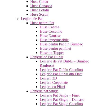
Huse Coltar
Huse Canapea
Huse Fotolii
Huse Scaun
Lenjerii de Pat
Huse pentru Pat
Huse Catifea
Huse Cocolino
Huse Damasc
Huse impermeabile
Huse pentru Pat din Bumbac
Huse pentru pat finet
Huse tip Topper
Lenjerie de Pat Dublu
Lenjerie de Pat Dublu – Bumbac
Ranforsat
Lenjerie Pat Dublu Cocolino
Lenjerie Pat Dublu din Finet
Lenjerii 3D
Lenjerii Creponate
Lenjerii cu Pliuri
Lenjerie pat Single
Lenjerie Pat Single – Finet
Lenjerie Pat Single – Damasc
Lenjerie Pat Single Cocolino