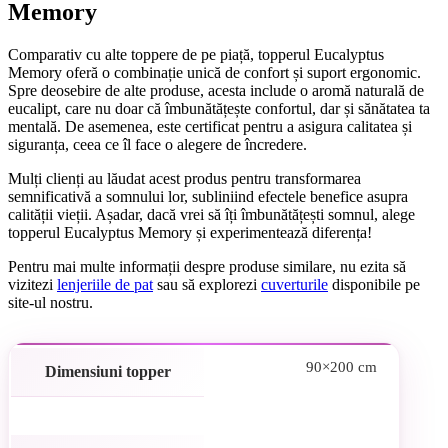
Memory
Comparativ cu alte toppere de pe piață, topperul Eucalyptus
Memory oferă o combinație unică de confort și suport ergonomic.
Spre deosebire de alte produse, acesta include o aromă naturală de
eucalipt, care nu doar că îmbunătățește confortul, dar și sănătatea ta
mentală. De asemenea, este certificat pentru a asigura calitatea și
siguranța, ceea ce îl face o alegere de încredere.
Mulți clienți au lăudat acest produs pentru transformarea
semnificativă a somnului lor, subliniind efectele benefice asupra
calității vieții. Așadar, dacă vrei să îți îmbunătățești somnul, alege
topperul Eucalyptus Memory și experimentează diferența!
Pentru mai multe informații despre produse similare, nu ezita să
vizitezi
lenjeriile de pat
sau să explorezi
cuverturile
disponibile pe
site-ul nostru.
90×200 cm
Dimensiuni topper