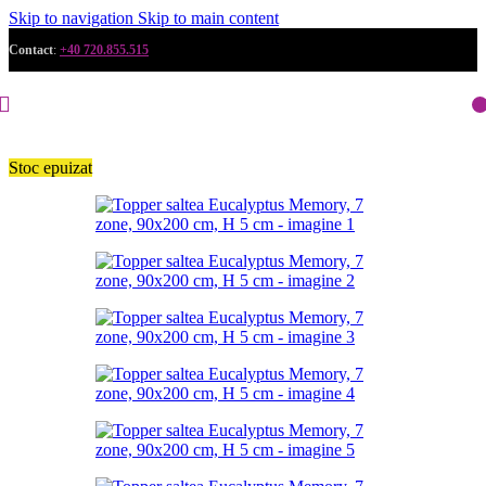
Skip to navigation
Skip to main content
Contact
:
+40 720.855.515
Stoc epuizat