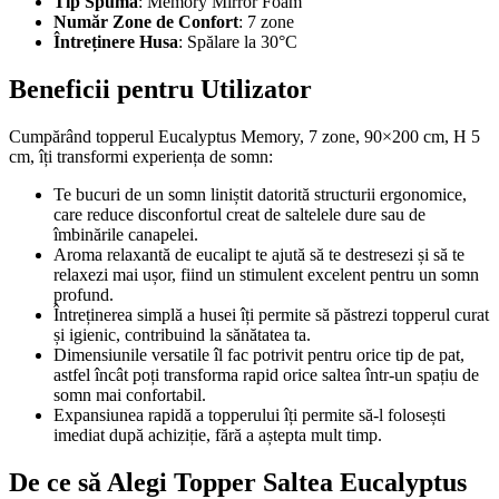
Tip Spumă
: Memory Mirror Foam
Număr Zone de Confort
: 7 zone
Întreținere Husa
: Spălare la 30°C
Beneficii pentru Utilizator
Cumpărând topperul Eucalyptus Memory, 7 zone, 90×200 cm, H 5
cm, îți transformi experiența de somn:
Te bucuri de un somn liniștit datorită structurii ergonomice,
care reduce disconfortul creat de saltelele dure sau de
îmbinările canapelei.
Aroma relaxantă de eucalipt te ajută să te destresezi și să te
relaxezi mai ușor, fiind un stimulent excelent pentru un somn
profund.
Întreținerea simplă a husei îți permite să păstrezi topperul curat
și igienic, contribuind la sănătatea ta.
Dimensiunile versatile îl fac potrivit pentru orice tip de pat,
astfel încât poți transforma rapid orice saltea într-un spațiu de
somn mai confortabil.
Expansiunea rapidă a topperului îți permite să-l folosești
imediat după achiziție, fără a aștepta mult timp.
De ce să Alegi Topper Saltea Eucalyptus