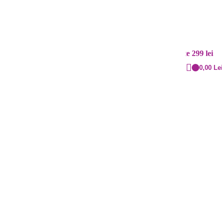
Contact
Livrare rapidă
+40 720.855.515
Cost: 20 lei și gratuit peste 299 lei
0,00
Le