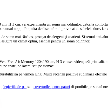
, H 3 cm, vei experimenta un somn mai odihnitor, datorită confortului s
parcursul nopții. Poți uita de disconfortul provocat de saltelele dure, iar
e somn mai sănătos, protejat de alergeni și acarieni. Sistemul anti-alune
lui asigură un climat optim, esențial pentru un somn odihnitor.
Vera Free Air Memory 120×190 cm, H 3 cm se evidențiază prin calitatea 
rmi pe spate, pe lateral sau pe stomac.
i durabilitatea pe termen lung. Multe recenzii pozitive subliniază efectele
ați
lenjeriile de pat
sau
cuverturile pentru paturi
disponibile pe site-ul nos