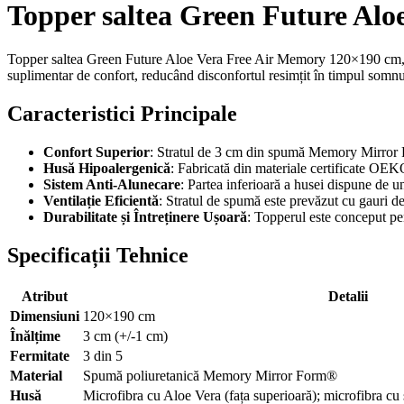
Topper saltea Green Future Al
Topper saltea Green Future Aloe Vera Free Air Memory 120×190 cm, H 3 
suplimentar de confort, reducând disconfortul resimțit în timpul somn
Caracteristici Principale
Confort Superior
: Stratul de 3 cm din spumă Memory Mirror Fo
Husă Hipoalergenică
: Fabricată din materiale certificate OEK
Sistem Anti-Alunecare
: Partea inferioară a husei dispune de un
Ventilație Eficientă
: Stratul de spumă este prevăzut cu gauri de
Durabilitate și Întreținere Ușoară
: Topperul este conceput pent
Specificații Tehnice
Atribut
Detalii
Dimensiuni
120×190 cm
Înălțime
3 cm (+/-1 cm)
Fermitate
3 din 5
Material
Spumă poliuretanică Memory Mirror Form®
Husă
Microfibra cu Aloe Vera (fața superioară); microfibra cu s