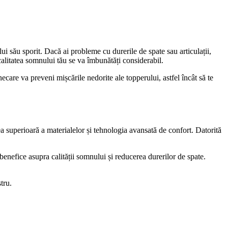
ău sporit. Dacă ai probleme cu durerile de spate sau articulații,
 calitatea somnului tău se va îmbunătăți considerabil.
care va preveni mișcările nedorite ale topperului, astfel încât să te
superioară a materialelor și tehnologia avansată de confort. Datorită
 benefice asupra calității somnului și reducerea durerilor de spate.
tru.