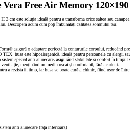
oe Vera Free Air Memory 120×190
cm este soluția ideală pentru a transforma orice saltea sau canapea în
ului. Descoperă acum cum poți îmbunătăți calitatea somnului tău!
rm® asigură o adaptare perfectă la contururile corpului, reducând presi
O TEX, husa este hipoalergenică, ideală pentru persoanele cu alergii sau 
 sistem special anti-alunecare, asigurând stabilitate și confort în timpul
 ventilație, menținând un mediu uscat și confortabil, fără acarieni.
ru a rezista în timp, iar husa se poate curăța chimic, fiind ușor de între
istem anti-alunecare (fața inferioară)