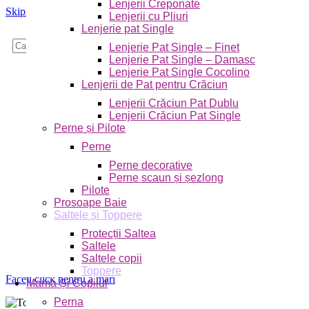
Lenjerii Creponate
Skip to navigation
Skip to main content
Lenjerii cu Pliuri
Lenjerie pat Single
Caută
Lenjerie Pat Single – Finet
Lenjerie Pat Single – Damasc
Lenjerie Pat Single Cocolino
Lenjerii de Pat pentru Crăciun
Lenjerii Crăciun Pat Dublu
Lenjerii Crăciun Pat Single
Perne și Pilote
Perne
Perne decorative
Perne scaun și șezlong
Pilote
Prosoape Baie
Saltele și Toppere
Protecții Saltea
Saltele
Saltele copii
Toppere
Faceți click pentru a mări
Mama Și Copilul
Perna