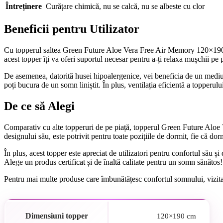
Întreținere
Curățare chimică, nu se calcă, nu se albeste cu clor
Beneficii pentru Utilizator
Cu topperul saltea Green Future Aloe Vera Free Air Memory 120×190 cm
acest topper îți va oferi suportul necesar pentru a-ți relaxa mușchii pe 
De asemenea, datorită husei hipoalergenice, vei beneficia de un mediu d
poți bucura de un somn liniștit. În plus, ventilația eficientă a topperu
De ce să Alegi
Comparativ cu alte topperuri de pe piață, topperul Green Future Aloe 
designului său, este potrivit pentru toate pozițiile de dormit, fie că do
În plus, acest topper este apreciat de utilizatori pentru confortul său ș
Alege un produs certificat și de înaltă calitate pentru un somn sănătos!
Pentru mai multe produse care îmbunătățesc confortul somnului, vizit
Dimensiuni topper
120×190 cm