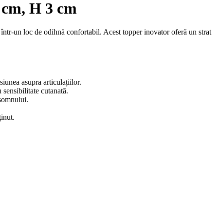
 cm, H 3 cm
tr-un loc de odihnă confortabil. Acest topper inovator oferă un strat
unea asupra articulațiilor.
sensibilitate cutanată.
 somnului.
ținut.