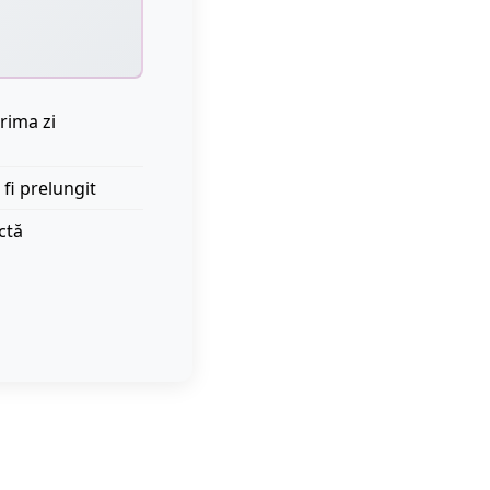
rima zi
 fi prelungit
ctă