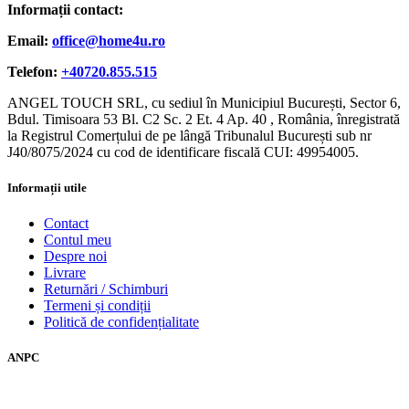
Informații contact:
Email:
office@home4u.ro
Telefon:
+40720.855.515
ANGEL TOUCH SRL, cu sediul în Municipiul București, Sector 6,
Bdul. Timisoara 53 Bl. C2 Sc. 2 Et. 4 Ap. 40 , România, înregistrată
la Registrul Comerțului de pe lângă Tribunalul București sub nr
J40/8075/2024 cu cod de identificare fiscală CUI: 49954005.
Informații utile
Contact
Contul meu
Despre noi
Livrare
Returnări / Schimburi
Termeni și condiții
Politică de confidențialitate
ANPC