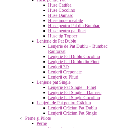
Huse Catifea
Huse Cocolino
Huse Damasc
Huse impermeabile
Huse pentru Pat din Bumbac
Huse pentru pat finet
Huse tip Topper
Lenjerie de Pat Dublu
Lenjerie de Pat Dublu – Bumbac
Ranforsat
Lenjerie Pat Dublu Cocolino
Lenjerie Pat Dublu din Finet
Lenjerii 3D
Lenjerii Creponate
Lenjerii cu Pliuri
Lenjerie pat Single
Lenjerie Pat Single – Finet
Lenjerie Pat Single – Damasc
Lenjerie Pat Single Cocolino
Lenjerii de Pat pentru Crăciun
Lenjerii Crăciun Pat Dublu
Lenjerii Crăciun Pat Single
Perne și Pilote
Perne