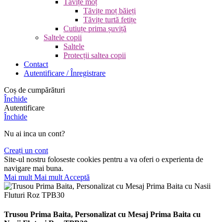
Tăvițe moț
Tăvițe moț băieți
Tăvițe turtă fetițe
Cutiuțe prima șuviță
Saltele copii
Saltele
Protecții saltea copii
Contact
Autentificare / Înregistrare
Coș de cumpărături
Închide
Autentificare
Închide
Nu ai inca un cont?
Creați un cont
Site-ul nostru foloseste cookies pentru a va oferi o experienta de
navigare mai buna.
Mai mult
Mai mult
Acceptă
Trusou Prima Baita, Personalizat cu Mesaj Prima Baita cu