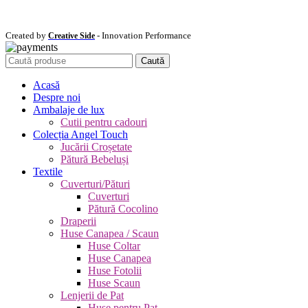
Created by
- Innovation Performance
Creative Side
Caută
Acasă
Despre noi
Ambalaje de lux
Cutii pentru cadouri
Colecția Angel Touch
Jucării Croșetate
Pătură Bebeluși
Textile
Cuverturi/Pături
Cuverturi
Pătură Cocolino
Draperii
Huse Canapea / Scaun
Huse Coltar
Huse Canapea
Huse Fotolii
Huse Scaun
Lenjerii de Pat
Huse pentru Pat