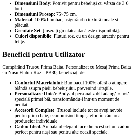
Dimensiuni Body
: Potrivit pentru bebeluși cu vârsta de 3-6
luni.
Dimensiuni Prosop
: 75×75 cm.
Material
: 100% bumbac, asigurând o textură moale și
plăcută.
Greutate Set
: [inserați greutatea dacă este disponibilă].
Culori disponibile
: Fluturi roz, cu un design atractiv pentru
fetițe.
Beneficii pentru Utilizator
Cumpărând Trusou Prima Baita, Personalizat cu Mesaj Prima Baita
cu Nasii Fluturi Roz TPB30, beneficiați de:
Confortul Materialului
: Bumbacul 100% oferă o atingere
blândă asupra pielii bebelușului, prevenind iritațiile.
Personalizare Unică
: Body-ul personalizabil adaugă o notă
specială primei băi, transformându-l într-un moment de
neuitat.
Accesorii Complete
: Trusoul include tot ce aveți nevoie
pentru prima baie, economisind timp și efort în căutarea
produselor individuale.
Cadou Ideal
: Ambalajul elegant face din acest set un cadou
perfect pentru nași sau pentru alte ocazii speciale.