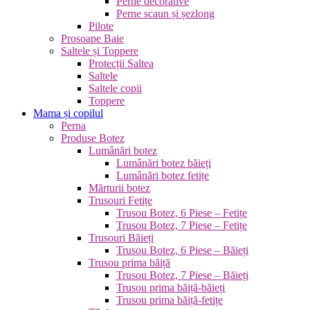
Perne decorative
Perne scaun și șezlong
Pilote
Prosoape Baie
Saltele și Toppere
Protecții Saltea
Saltele
Saltele copii
Toppere
Mama și copilul
Perna
Produse Botez
Lumânări botez
Lumânări botez băieți
Lumânări botez fetițe
Mărturii botez
Trusouri Fetițe
Trusou Botez, 6 Piese – Fetițe
Trusou Botez, 7 Piese – Fetițe
Trusouri Băieți
Trusou Botez, 6 Piese – Băieți
Trusou prima băiță
Trusou Botez, 7 Piese – Băieți
Trusou prima băiță-băieți
Trusou prima băiță-fetițe