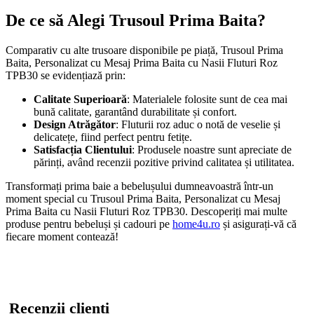
De ce să Alegi Trusoul Prima Baita?
Comparativ cu alte trusoare disponibile pe piață, Trusoul Prima
Baita, Personalizat cu Mesaj Prima Baita cu Nasii Fluturi Roz
TPB30 se evidențiază prin:
Calitate Superioară
: Materialele folosite sunt de cea mai
bună calitate, garantând durabilitate și confort.
Design Atrăgător
: Fluturii roz aduc o notă de veselie și
delicatețe, fiind perfect pentru fetițe.
Satisfacția Clientului
: Produsele noastre sunt apreciate de
părinți, având recenzii pozitive privind calitatea și utilitatea.
Transformați prima baie a bebelușului dumneavoastră într-un
moment special cu Trusoul Prima Baita, Personalizat cu Mesaj
Prima Baita cu Nasii Fluturi Roz TPB30. Descoperiți mai multe
produse pentru bebeluși și cadouri pe
home4u.ro
și asigurați-vă că
fiecare moment contează!
Recenzii clienti