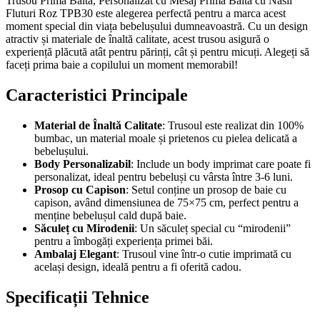
Trusou Prima Baita, Personalizat cu Mesaj Prima Baita cu Nasii
Fluturi Roz TPB30 este alegerea perfectă pentru a marca acest
moment special din viața bebelușului dumneavoastră. Cu un design
atractiv și materiale de înaltă calitate, acest trusou asigură o
experiență plăcută atât pentru părinți, cât și pentru micuți. Alegeți să
faceți prima baie a copilului un moment memorabil!
Caracteristici Principale
Material de Înaltă Calitate
: Trusoul este realizat din 100%
bumbac, un material moale și prietenos cu pielea delicată a
bebelușului.
Body Personalizabil
: Include un body imprimat care poate fi
personalizat, ideal pentru bebeluși cu vârsta între 3-6 luni.
Prosop cu Capison
: Setul conține un prosop de baie cu
capison, având dimensiunea de 75×75 cm, perfect pentru a
menține bebelușul cald după baie.
Săculeț cu Mirodenii
: Un săculeț special cu “mirodenii”
pentru a îmbogăți experiența primei băi.
Ambalaj Elegant
: Trusoul vine într-o cutie imprimată cu
același design, ideală pentru a fi oferită cadou.
Specificații Tehnice