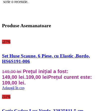
scrie o recenzie.
Produse Asemanatoare
-27%
Set Huse Scaune, 6 Piese, cu Elastic ,Bordo,
HS6S191-006
Prețul inițial a fost:
149,00
lei
149,00 lei.
109,00
lei
Prețul curent este:
109,00 lei.
Adaugă în coș
-51%
Cutie Cadou Lux Verde, 32*25*11.5 cm