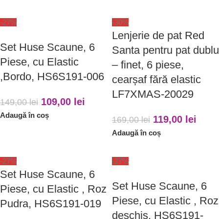
-27%
-30%
Lenjerie de pat Red
Set Huse Scaune, 6
Santa pentru pat dublu
Piese, cu Elastic
– finet, 6 piese,
,Bordo, HS6S191-006
cearșaf fără elastic
LF7XMAS-20029
109,00
lei
149,00
lei
Adaugă în coș
119,00
lei
169,00
lei
Adaugă în coș
-27%
-27%
Set Huse Scaune, 6
Set Huse Scaune, 6
Piese, cu Elastic , Roz
Piese, cu Elastic , Roz
Pudra, HS6S191-019
deschis, HS6S191-