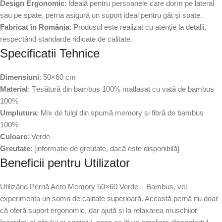
Design Ergonomic
: Ideală pentru persoanele care dorm pe lateral
sau pe spate, perna asigură un suport ideal pentru gât și spate.
Fabricat în România
: Produsul este realizat cu atenție la detalii,
respectând standarde ridicate de calitate.
Specificatii Tehnice
Dimensiuni
: 50×60 cm
Material
: Țesătură din bambus 100% matlasat cu vată de bambus
100%
Umplutura
: Mix de fulgi din spumă memory și fibră de bambus
100%
Culoare
: Verde
Greutate
: [informație de greutate, dacă este disponibilă]
Beneficii pentru Utilizator
Utilizând Pernă Aero Memory 50×60 Verde – Bambus, vei
experimenta un somn de calitate superioară. Această pernă nu doar
că oferă suport ergonomic, dar ajută și la relaxarea mușchilor