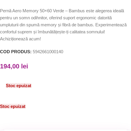
Pernă Aero Memory 50×60 Verde – Bambus este alegerea ideală
pentru un somn odihnitor, oferind suport ergonomic datorită
umpluturii din spumă memory și fibră de bambus. Experimentează
confortul suprem și îmbunătățește-ți calitatea somnului!
Achiziționează acum!
COD PRODUS:
5942661000140
194,00
lei
Stoc epuizat
Stoc epuizat