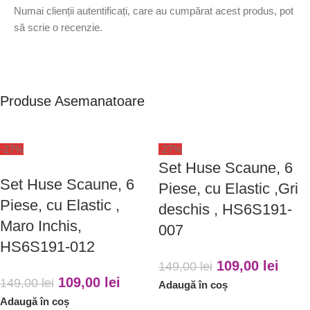
Numai clienții autentificați, care au cumpărat acest produs, pot
să scrie o recenzie.
Produse Asemanatoare
-27%
-27%
Set Huse Scaune, 6
Set Huse Scaune, 6
Piese, cu Elastic ,Gri
Piese, cu Elastic ,
deschis , HS6S191-
Maro Inchis,
007
HS6S191-012
109,00
lei
149,00
lei
109,00
lei
149,00
lei
Adaugă în coș
Adaugă în coș