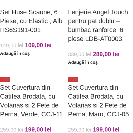
Set Huse Scaune, 6
Lenjerie Angel Touch
Piese, cu Elastic , Alb
pentru pat dublu –
HS6S191-001
bumbac ranforce, 6
piese LDB-AT0003
109,00
lei
149,00
lei
Adaugă în coș
289,00
lei
339,00
lei
Adaugă în coș
-23%
-23%
Set Cuvertura din
Set Cuvertura din
Catifea Brodata, cu
Catifea Brodata, cu
Volanas si 2 Fete de
Volanas si 2 Fete de
Perna, Verde, CCJ-11
Perna, Maro, CCJ-05
199,00
lei
199,00
lei
259,00
lei
259,00
lei