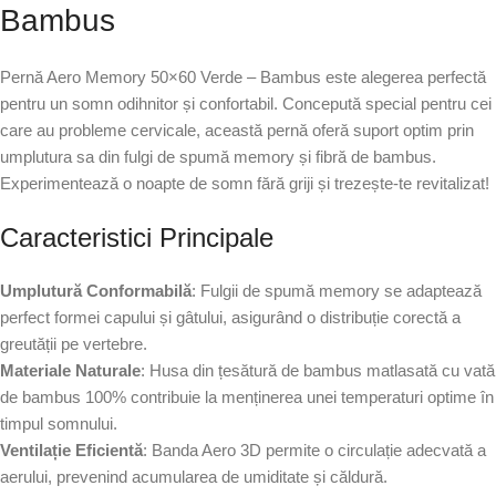
Bambus
Pernă Aero Memory 50×60 Verde – Bambus este alegerea perfectă
pentru un somn odihnitor și confortabil. Concepută special pentru cei
care au probleme cervicale, această pernă oferă suport optim prin
umplutura sa din fulgi de spumă memory și fibră de bambus.
Experimentează o noapte de somn fără griji și trezește-te revitalizat!
Caracteristici Principale
Umplutură Conformabilă
: Fulgii de spumă memory se adaptează
perfect formei capului și gâtului, asigurând o distribuție corectă a
greutății pe vertebre.
Materiale Naturale
: Husa din țesătură de bambus matlasată cu vată
de bambus 100% contribuie la menținerea unei temperaturi optime în
timpul somnului.
Ventilație Eficientă
: Banda Aero 3D permite o circulație adecvată a
aerului, prevenind acumularea de umiditate și căldură.