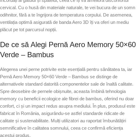
încordați ai gâtului și spatelui, ceea ce îți va ameliora disconfortul
cervical. Cu o husă din materiale naturale, te vei bucura de un somn
odihnitor, fără a te îngrijora de temperatura corpului. De asemenea,
ventilația optimă asigurată de banda Aero 3D îți va oferi un mediu
plăcut pe tot parcursul nopții.
De ce să Alegi Pernă Aero Memory 50×60
Verde – Bambus
Alegerea unei perne potrivite este esențială pentru sănătatea ta, iar
Pernă Aero Memory 50×60 Verde – Bambus se distinge de
alternativele standard datorită componentelor sale de înaltă calitate.
Spre deosebire de pernele obișnuite, aceasta îmbină tehnologia
memory cu beneficii ecologice ale fibrei de bambus, oferind nu doar
confort, ci și un impact redus asupra mediului. În plus, produsul este
fabricat în România, asigurându-se astfel standarde ridicate de
calitate și sustenabilitate. Mulți utilizatori au raportat îmbunătățiri
semnificative în calitatea somnului, ceea ce confirmă eficiența
acestui produs.