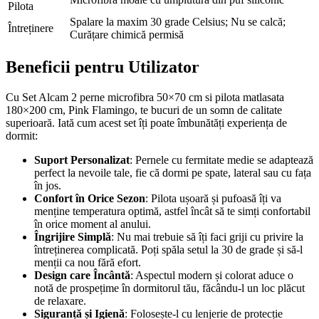
Pilota
Spalare la maxim 30 grade Celsius; Nu se calcă;
Întreținere
Curățare chimică permisă
Beneficii pentru Utilizator
Cu Set Alcam 2 perne microfibra 50×70 cm si pilota matlasata
180×200 cm, Pink Flamingo, te bucuri de un somn de calitate
superioară. Iată cum acest set îți poate îmbunătăți experiența de
dormit:
Suport Personalizat
: Pernele cu fermitate medie se adaptează
perfect la nevoile tale, fie că dormi pe spate, lateral sau cu fața
în jos.
Confort în Orice Sezon
: Pilota ușoară și pufoasă îți va
menține temperatura optimă, astfel încât să te simți confortabil
în orice moment al anului.
Îngrijire Simplă
: Nu mai trebuie să îți faci griji cu privire la
întreținerea complicată. Poți spăla setul la 30 de grade și să-l
menții ca nou fără efort.
Design care Încântă
: Aspectul modern și colorat aduce o
notă de prospețime în dormitorul tău, făcându-l un loc plăcut
de relaxare.
Siguranță și Igienă
: Folosește-l cu lenjerie de protecție