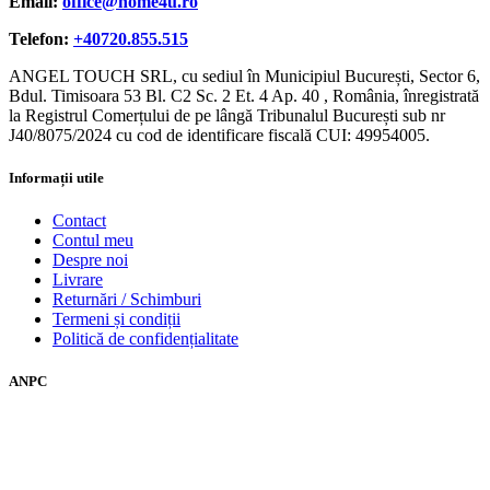
Email:
office@home4u.ro
Telefon:
+40720.855.515
ANGEL TOUCH SRL, cu sediul în Municipiul București, Sector 6,
Bdul. Timisoara 53 Bl. C2 Sc. 2 Et. 4 Ap. 40 , România, înregistrată
la Registrul Comerțului de pe lângă Tribunalul București sub nr
J40/8075/2024 cu cod de identificare fiscală CUI: 49954005.
Informații utile
Contact
Contul meu
Despre noi
Livrare
Returnări / Schimburi
Termeni și condiții
Politică de confidențialitate
ANPC