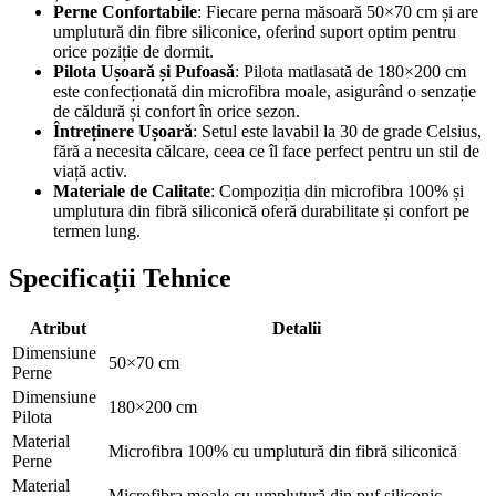
Perne Confortabile
: Fiecare perna măsoară 50×70 cm și are
umplutură din fibre siliconice, oferind suport optim pentru
orice poziție de dormit.
Pilota Ușoară și Pufoasă
: Pilota matlasată de 180×200 cm
este confecționată din microfibra moale, asigurând o senzație
de căldură și confort în orice sezon.
Întreținere Ușoară
: Setul este lavabil la 30 de grade Celsius,
fără a necesita călcare, ceea ce îl face perfect pentru un stil de
viață activ.
Materiale de Calitate
: Compoziția din microfibra 100% și
umplutura din fibră siliconică oferă durabilitate și confort pe
termen lung.
Specificații Tehnice
Atribut
Detalii
Dimensiune
50×70 cm
Perne
Dimensiune
180×200 cm
Pilota
Material
Microfibra 100% cu umplutură din fibră siliconică
Perne
Material
Microfibra moale cu umplutură din puf siliconic