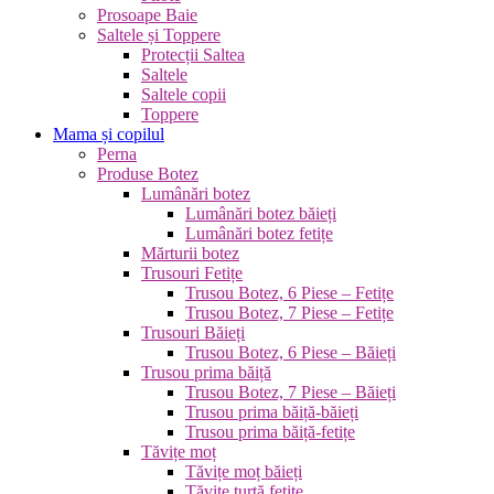
Prosoape Baie
Saltele și Toppere
Protecții Saltea
Saltele
Saltele copii
Toppere
Mama și copilul
Perna
Produse Botez
Lumânări botez
Lumânări botez băieți
Lumânări botez fetițe
Mărturii botez
Trusouri Fetițe
Trusou Botez, 6 Piese – Fetițe
Trusou Botez, 7 Piese – Fetițe
Trusouri Băieți
Trusou Botez, 6 Piese – Băieți
Trusou prima băiță
Trusou Botez, 7 Piese – Băieți
Trusou prima băiță-băieți
Trusou prima băiță-fetițe
Tăvițe moț
Tăvițe moț băieți
Tăvițe turtă fetițe