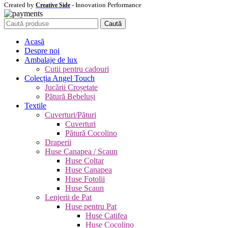
Created by
- Innovation Performance
Creative Side
Caută
Acasă
Despre noi
Ambalaje de lux
Cutii pentru cadouri
Colecția Angel Touch
Jucării Croșetate
Pătură Bebeluși
Textile
Cuverturi/Pături
Cuverturi
Pătură Cocolino
Draperii
Huse Canapea / Scaun
Huse Coltar
Huse Canapea
Huse Fotolii
Huse Scaun
Lenjerii de Pat
Huse pentru Pat
Huse Catifea
Huse Cocolino