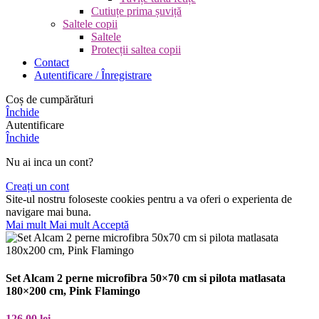
Cutiuțe prima șuviță
Saltele copii
Saltele
Protecții saltea copii
Contact
Autentificare / Înregistrare
Coș de cumpărături
Închide
Autentificare
Închide
Nu ai inca un cont?
Creați un cont
Site-ul nostru foloseste cookies pentru a va oferi o experienta de
navigare mai buna.
Mai mult
Mai mult
Acceptă
Set Alcam 2 perne microfibra 50×70 cm si pilota matlasata
180×200 cm, Pink Flamingo
126,00
lei