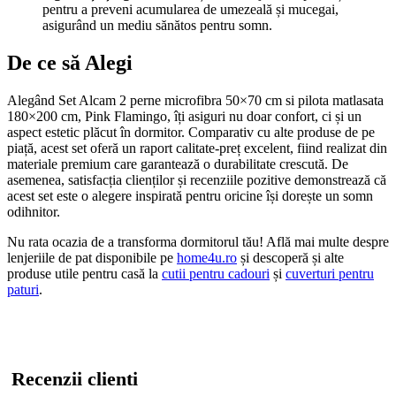
pentru a preveni acumularea de umezeală și mucegai,
asigurând un mediu sănătos pentru somn.
De ce să Alegi
Alegând Set Alcam 2 perne microfibra 50×70 cm si pilota matlasata
180×200 cm, Pink Flamingo, îți asiguri nu doar confort, ci și un
aspect estetic plăcut în dormitor. Comparativ cu alte produse de pe
piață, acest set oferă un raport calitate-preț excelent, fiind realizat din
materiale premium care garantează o durabilitate crescută. De
asemenea, satisfacția clienților și recenziile pozitive demonstrează că
acest set este o alegere inspirată pentru oricine își dorește un somn
odihnitor.
Nu rata ocazia de a transforma dormitorul tău! Află mai multe despre
lenjeriile de pat disponibile pe
home4u.ro
și descoperă și alte
produse utile pentru casă la
cutii pentru cadouri
și
cuverturi pentru
paturi
.
Recenzii clienti