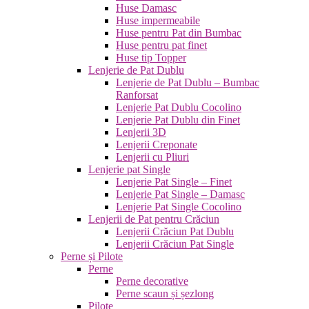
Huse Damasc
Huse impermeabile
Huse pentru Pat din Bumbac
Huse pentru pat finet
Huse tip Topper
Lenjerie de Pat Dublu
Lenjerie de Pat Dublu – Bumbac
Ranforsat
Lenjerie Pat Dublu Cocolino
Lenjerie Pat Dublu din Finet
Lenjerii 3D
Lenjerii Creponate
Lenjerii cu Pliuri
Lenjerie pat Single
Lenjerie Pat Single – Finet
Lenjerie Pat Single – Damasc
Lenjerie Pat Single Cocolino
Lenjerii de Pat pentru Crăciun
Lenjerii Crăciun Pat Dublu
Lenjerii Crăciun Pat Single
Perne și Pilote
Perne
Perne decorative
Perne scaun și șezlong
Pilote