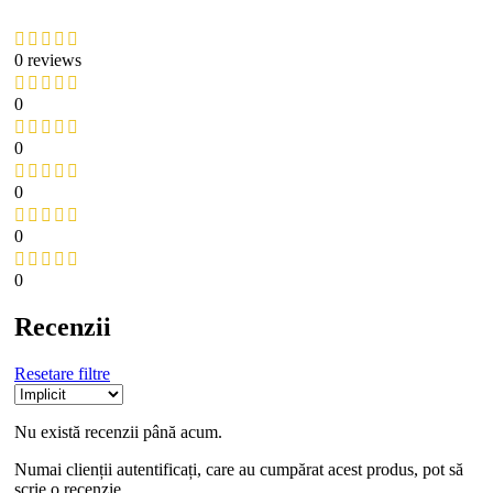
0 reviews
0
0
0
0
0
Recenzii
Resetare filtre
Nu există recenzii până acum.
Numai clienții autentificați, care au cumpărat acest produs, pot să
scrie o recenzie.