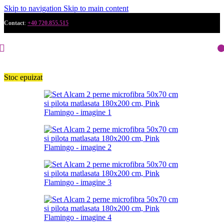
Skip to navigation
Skip to main content
Contact
:
+40 720.855.515
Stoc epuizat