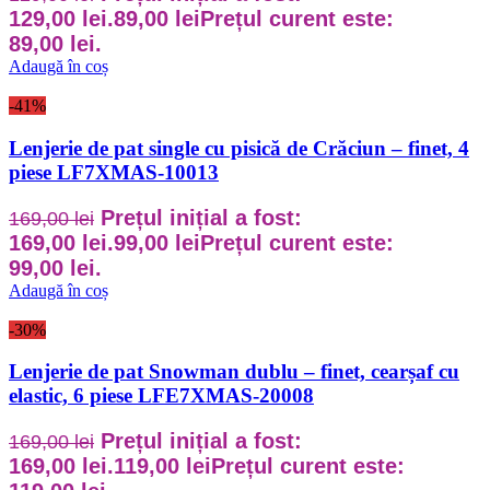
129,00 lei.
89,00
lei
Prețul curent este:
89,00 lei.
Adaugă în coș
-41%
Lenjerie de pat single cu pisică de Crăciun – finet, 4
piese LF7XMAS-10013
Prețul inițial a fost:
169,00
lei
169,00 lei.
99,00
lei
Prețul curent este:
99,00 lei.
Adaugă în coș
-30%
Lenjerie de pat Snowman dublu – finet, cearșaf cu
elastic, 6 piese LFE7XMAS-20008
Prețul inițial a fost:
169,00
lei
169,00 lei.
119,00
lei
Prețul curent este: